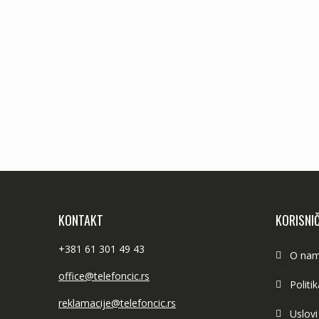
KONTAKT
KORISNIČ
+381 61 301 49 43
O na
office@telefoncic.rs
Politi
reklamacije@telefoncic.rs
Uslovi