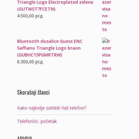
Triangle Logo Electroplated zelene
(GUTWST7FCETN)
4.500,00
рсд
Bluetooth slusalice Guess ENC
Saffiano Triangle Logo braon
(GUBHC15PGMRTRW)
6.300,00
рсд
Skorašnji članci
Kako najbolje zaštititi Vaš telefon?
Telefončić- početak
ARHIVA