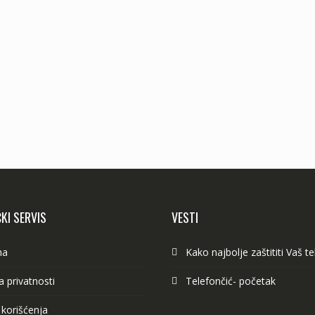
KI SERVIS
VESTI
ma
Kako najbolje zaštititi Vaš t
ka privatnosti
Telefončić- početak
 korišćenja