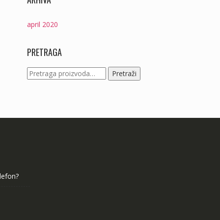
april 2020
PRETRAGA
Pretraga
Pretraži
za:
elefon?