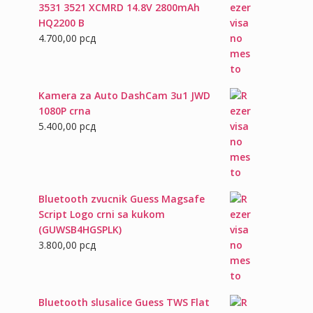
3531 3521 XCMRD 14.8V 2800mAh
HQ2200 B
4.700,00
рсд
Kamera za Auto DashCam 3u1 JWD
1080P crna
5.400,00
рсд
Bluetooth zvucnik Guess Magsafe
Script Logo crni sa kukom
(GUWSB4HGSPLK)
3.800,00
рсд
Bluetooth slusalice Guess TWS Flat