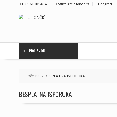
Skip
+381 61 301 49 43
office@telefoncic.rs
Beograd
to
content
PROIZVODI
Početna
BESPLATNA ISPORUKA
BESPLATNA ISPORUKA