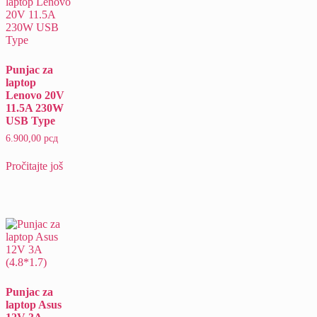
Punjac za
laptop
Lenovo 20V
11.5A 230W
USB Type
6.900,00
рсд
Pročitajte još
Punjac za
laptop Asus