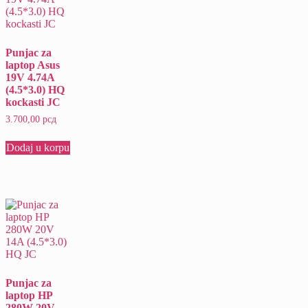
Punjac za
laptop Asus
19V 4.74A
(4.5*3.0) HQ
kockasti JC
3.700,00
рсд
Dodaj u korpu
Punjac za
laptop HP
280W 20V