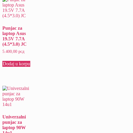
Punjac za
laptop Asus
19.5V 7.7A
(4.5*3.0) JC
5.400,00
рсд
Dodaj u korpu
Univerzalni
punjac za
laptop 90W
14u1