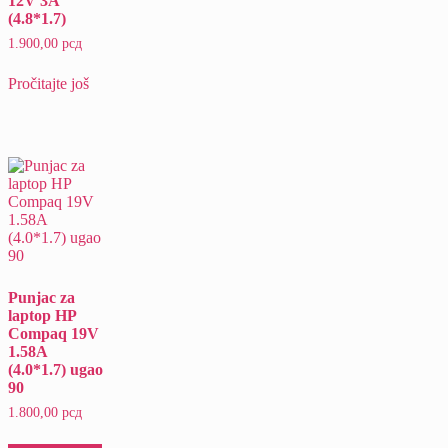
12V 3A
(4.8*1.7)
1.900,00
рсд
Pročitajte još
Punjac za
laptop HP
Compaq 19V
1.58A
(4.0*1.7) ugao
90
1.800,00
рсд