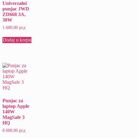
Univerzalni
punjac JWD
ZD668 3A,
30W
1.600,00
рсд
Dodaj u korpu
Punjac za
laptop Apple
140W
MagSafe 3
HQ
8.600,00
рсд