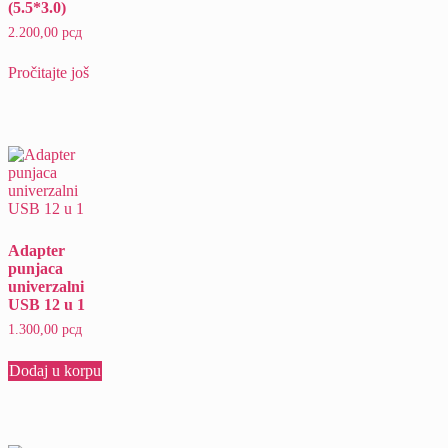
(5.5*3.0)
2.200,00
рсд
Pročitajte još
Adapter
punjaca
univerzalni
USB 12 u 1
1.300,00
рсд
Dodaj u korpu