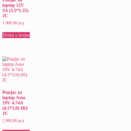
laptop 12V
3A (3.5*1.35)
JC
1.900,00
рсд
Dodaj u korpu
Punjac za
laptop Asus
19V 4.74A
(4.5*3.0) HQ
JC
2.900,00
рсд