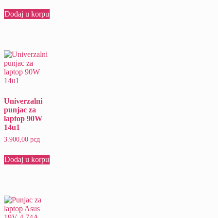
Dodaj u korpu
Univerzalni
punjac za
laptop 90W
14u1
3.900,00
рсд
Dodaj u korpu