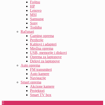
Fujitsu
HP
Lenovo
MSI
Samsung
Sony
Toshiba
Računari
Gaming oprema
Periferije
Kablovi i adapteri
Mrežna oprema
USB, memorije i diskovi
Oprema za laptopove
Delovi za laptopove
Auto oprema
FM transmiteri
Auto kamere
Navigacije
Smart oprema
Akcione kamere
Projektori
Smart TV box