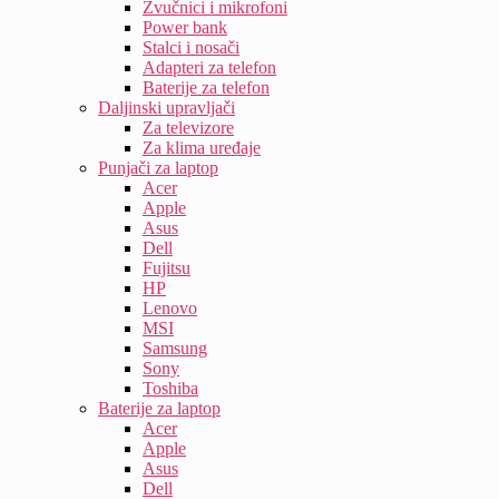
Zvučnici i mikrofoni
Power bank
Stalci i nosači
Adapteri za telefon
Baterije za telefon
Daljinski upravljači
Za televizore
Za klima uređaje
Punjači za laptop
Acer
Apple
Asus
Dell
Fujitsu
HP
Lenovo
MSI
Samsung
Sony
Toshiba
Baterije za laptop
Acer
Apple
Asus
Dell