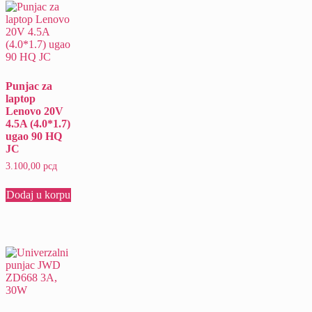
Punjac za
laptop
Lenovo 20V
4.5A (4.0*1.7)
ugao 90 HQ
JC
3.100,00
рсд
Dodaj u korpu