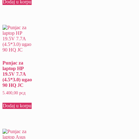
Dodaj u korpu
Punjac za
laptop HP
19.5V 7.7A
(4.5*3.0) ugao
90 HQ JC
5.400,00
рсд
Dodaj u korpu