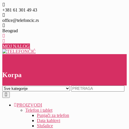
Skip
to
+381 61 301 49 43
content
office@telefoncic.rs
Beograd
MOJ NALOG
0
0
Korpa
PROIZVODI
Telefon i tablet
Punjači za telefon
Data kablovi
Slušalice