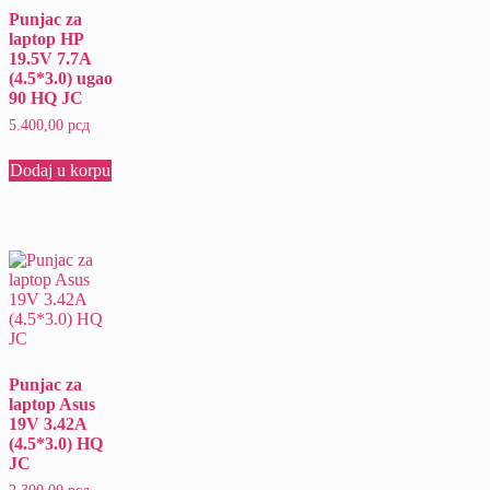
Punjac za
laptop HP
19.5V 7.7A
(4.5*3.0) ugao
90 HQ JC
5.400,00
рсд
Dodaj u korpu
Punjac za
laptop Asus
19V 3.42A
(4.5*3.0) HQ
JC