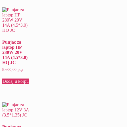
Punjac za
laptop HP
280W 20V
14A (4.5*3.0)
HQ JC
8.600,00
рсд
Dodaj u korpu
Punjac za