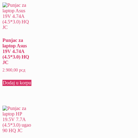
Punjac za
laptop Asus
19V 4.74A
(4.5*3.0) HQ
JC
2.900,00
рсд
Dodaj u korpu