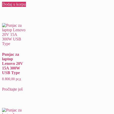
Dodaj u korpu
Punjac za
laptop
Lenovo 20V
15A 300W
USB Type
8.800,00
рсд
Pročitajte još