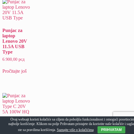
Punjac za
laptop
Lenovo 20V
11.5A USB
Type
6.900,00
рсд
Pročitajte još
Ovaj websajt koristi kolačiće sa ciljem da poboljša funkcionalnost i omogući posetioci
najbolje korišćenje. Klikom na polje Prihvatam pristajete da koristite naše kolačiće i sagla
Punjac za
laptop
ste sa pravilima korišćenja.
Saznajte više o kolačićima
PRIHVATAM