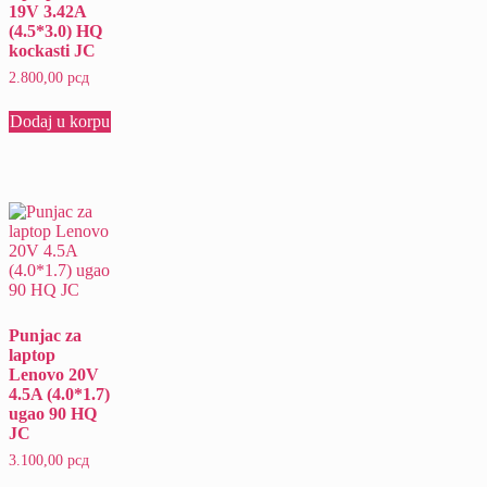
19V 3.42A
(4.5*3.0) HQ
kockasti JC
2.800,00
рсд
Dodaj u korpu
Punjac za
laptop
Lenovo 20V
4.5A (4.0*1.7)
ugao 90 HQ
JC
3.100,00
рсд