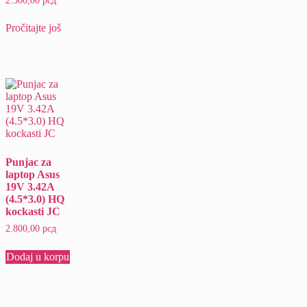
2.300,00
рсд
Pročitajte još
Punjac za
laptop Asus
19V 3.42A
(4.5*3.0) HQ
kockasti JC
2.800,00
рсд
Dodaj u korpu