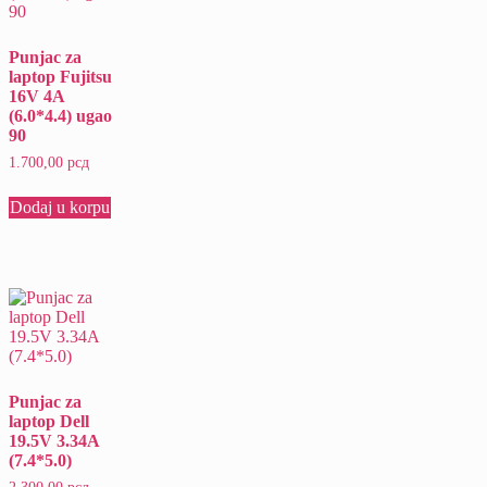
Punjac za
laptop Fujitsu
16V 4A
(6.0*4.4) ugao
90
1.700,00
рсд
Dodaj u korpu
Punjac za
laptop Dell
19.5V 3.34A
(7.4*5.0)