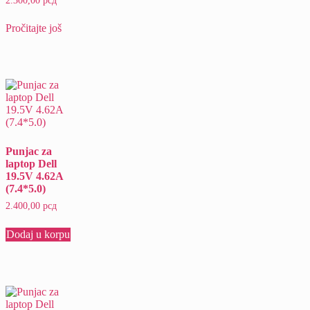
2.300,00
рсд
Pročitajte još
Punjac za
laptop Dell
19.5V 4.62A
(7.4*5.0)
2.400,00
рсд
Dodaj u korpu