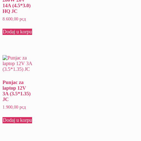
14A (4.5*3.0)
HQ JC
8.600,00
рсд
Dodaj u korpu
Punjac za
laptop 12V
3A (3.5*1.35)
JC
1.900,00
рсд
Dodaj u korpu