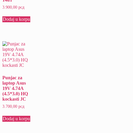
3.900,00
рсд
Dodaj u korpu
Punjac za
laptop Asus
19V 4.74A
(4.5*3.0) HQ
kockasti JC
3.700,00
рсд
Dodaj u korpu