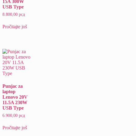
15A 300W
USB Type
8.800,00
рсд
Pročitajte još
Punjac za
laptop
Lenovo 20V
11.5A 230W
USB Type
6.900,00
рсд
Pročitajte još