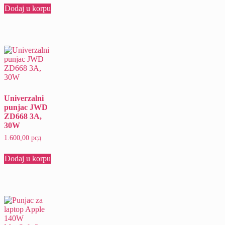
Dodaj u korpu
Univerzalni
punjac JWD
ZD668 3A,
30W
1.600,00
рсд
Dodaj u korpu