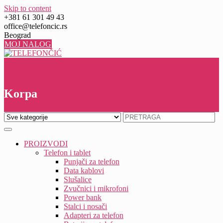
Skip to content
+381 61 301 49 43
office@telefoncic.rs
Beograd
MOJ NALOG
0
0
Korpa
PROIZVODI
Telefon i tablet
Punjači za telefon
Data kablovi
Slušalice
Zvučnici i mikrofoni
Power bank
Stalci i nosači
Adapteri za telefon