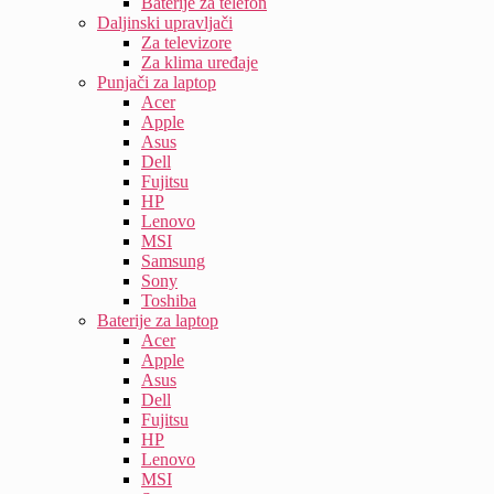
Baterije za telefon
Daljinski upravljači
Za televizore
Za klima uređaje
Punjači za laptop
Acer
Apple
Asus
Dell
Fujitsu
HP
Lenovo
MSI
Samsung
Sony
Toshiba
Baterije za laptop
Acer
Apple
Asus
Dell
Fujitsu
HP
Lenovo
MSI