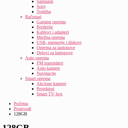
Samsung
Sony
Toshiba
Računari
Gaming oprema
Periferije
Kablovi i adapteri
Mrežna oprema
USB, memorije i diskovi
Oprema za laptopove
Delovi za laptopove
Auto oprema
FM transmiteri
Auto kamere
Navigacije
Smart oprema
Akcione kamere
Projektori
Smart TV box
Početna
Proizvodi
128GB
128GB