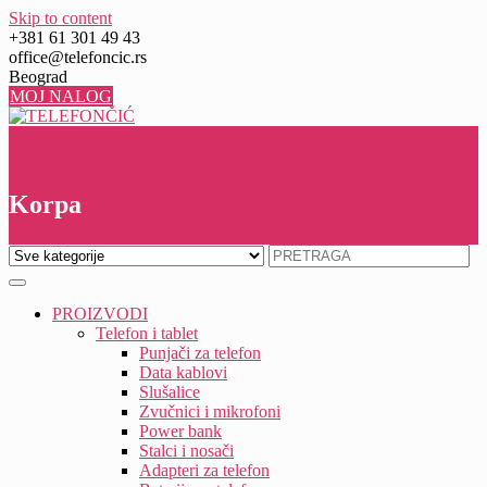
Skip to content
+381 61 301 49 43
office@telefoncic.rs
Beograd
MOJ NALOG
0
0
Korpa
PROIZVODI
Telefon i tablet
Punjači za telefon
Data kablovi
Slušalice
Zvučnici i mikrofoni
Power bank
Stalci i nosači
Adapteri za telefon