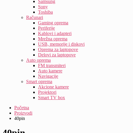
Samsung
Sony
Toshiba
Računari
Gaming oprema
Periferije
Kablovi i adapteri
Mrežna oprema
USB, memorije i diskovi
Oprema za laptopove
Delovi za laptopove
Auto oprema
FM transmiteri
Auto kamere
Navigacije
Smart oprema
Akcione kamere
Projektori
Smart TV box
Početna
Proizvodi
40pin
40pin