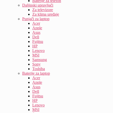
Baterije za telefon
Daljinski upravljači
Za televizore
Za klima uređaje
Punjači za laptop
Acer
Apple
Asus
Dell
Fujitsu
HP
Lenovo
MSI
Samsung
Sony
Toshiba
Baterije za laptop
Acer
Apple
Asus
Dell
Fujitsu
HP
Lenovo
MSI