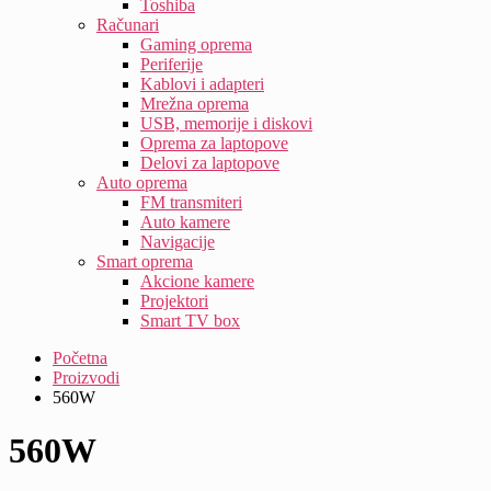
Toshiba
Računari
Gaming oprema
Periferije
Kablovi i adapteri
Mrežna oprema
USB, memorije i diskovi
Oprema za laptopove
Delovi za laptopove
Auto oprema
FM transmiteri
Auto kamere
Navigacije
Smart oprema
Akcione kamere
Projektori
Smart TV box
Početna
Proizvodi
560W
560W