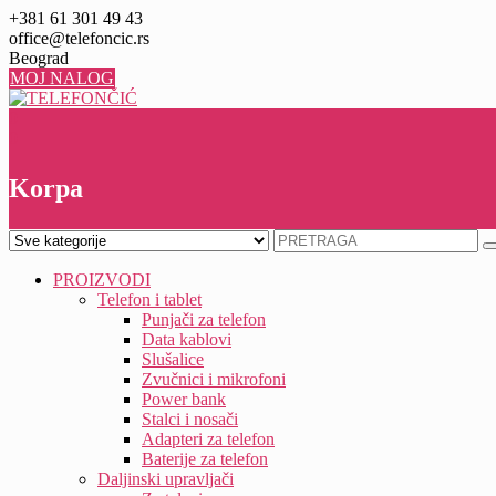
Skip
+381 61 301 49 43
to
office@telefoncic.rs
content
Beograd
MOJ NALOG
0
0
Korpa
PROIZVODI
Telefon i tablet
Punjači za telefon
Data kablovi
Slušalice
Zvučnici i mikrofoni
Power bank
Stalci i nosači
Adapteri za telefon
Baterije za telefon
Daljinski upravljači