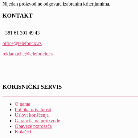
Nijedan proizvod ne odgovara izabranim kriterijumima.
KONTAKT
+381 61 301 49 43
office@telefoncic.rs
reklamacije@telefoncic.rs
KORISNIČKI SERVIS
O nama
Politika privatnosti
Uslovi korišćenja
Garancija na proizvode
Obaveze potrošača
Kolačići