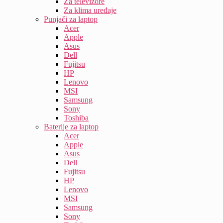
Za televizore
Za klima uređaje
Punjači za laptop
Acer
Apple
Asus
Dell
Fujitsu
HP
Lenovo
MSI
Samsung
Sony
Toshiba
Baterije za laptop
Acer
Apple
Asus
Dell
Fujitsu
HP
Lenovo
MSI
Samsung
Sony