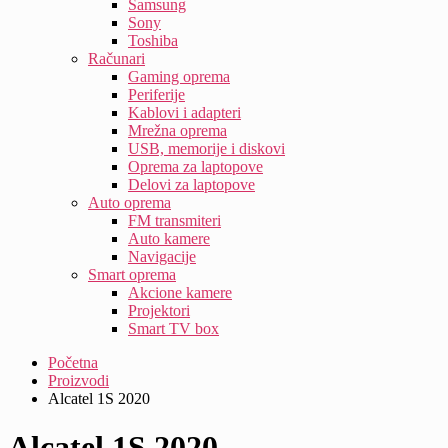
Samsung
Sony
Toshiba
Računari
Gaming oprema
Periferije
Kablovi i adapteri
Mrežna oprema
USB, memorije i diskovi
Oprema za laptopove
Delovi za laptopove
Auto oprema
FM transmiteri
Auto kamere
Navigacije
Smart oprema
Akcione kamere
Projektori
Smart TV box
Početna
Proizvodi
Alcatel 1S 2020
Alcatel 1S 2020