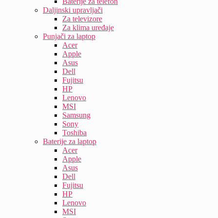
Baterije za telefon
Daljinski upravljači
Za televizore
Za klima uređaje
Punjači za laptop
Acer
Apple
Asus
Dell
Fujitsu
HP
Lenovo
MSI
Samsung
Sony
Toshiba
Baterije za laptop
Acer
Apple
Asus
Dell
Fujitsu
HP
Lenovo
MSI