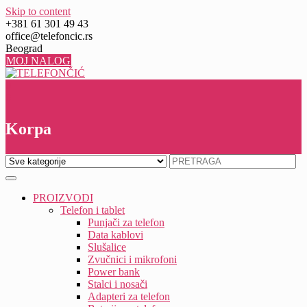
Skip to content
+381 61 301 49 43
office@telefoncic.rs
Beograd
MOJ NALOG
0
0
Korpa
PROIZVODI
Telefon i tablet
Punjači za telefon
Data kablovi
Slušalice
Zvučnici i mikrofoni
Power bank
Stalci i nosači
Adapteri za telefon