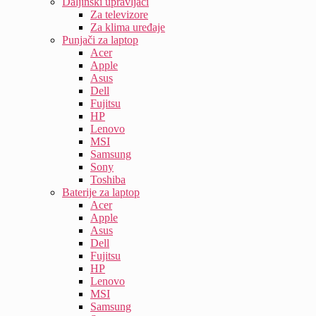
Daljinski upravljači
Za televizore
Za klima uređaje
Punjači za laptop
Acer
Apple
Asus
Dell
Fujitsu
HP
Lenovo
MSI
Samsung
Sony
Toshiba
Baterije za laptop
Acer
Apple
Asus
Dell
Fujitsu
HP
Lenovo
MSI
Samsung