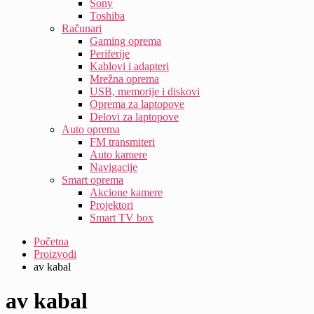
Sony
Toshiba
Računari
Gaming oprema
Periferije
Kablovi i adapteri
Mrežna oprema
USB, memorije i diskovi
Oprema za laptopove
Delovi za laptopove
Auto oprema
FM transmiteri
Auto kamere
Navigacije
Smart oprema
Akcione kamere
Projektori
Smart TV box
Početna
Proizvodi
av kabal
av kabal