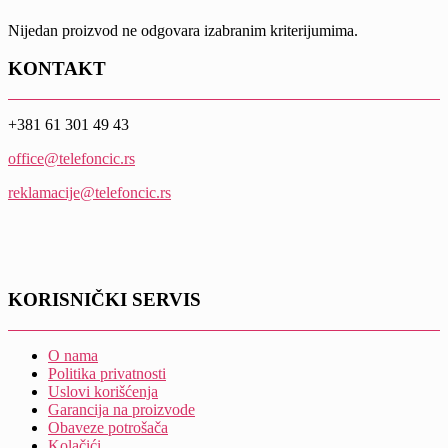
Nijedan proizvod ne odgovara izabranim kriterijumima.
KONTAKT
+381 61 301 49 43
office@telefoncic.rs
reklamacije@telefoncic.rs
KORISNIČKI SERVIS
O nama
Politika privatnosti
Uslovi korišćenja
Garancija na proizvode
Obaveze potrošača
Kolačići