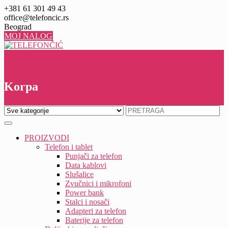
Skip
+381 61 301 49 43
to
office@telefoncic.rs
content
Beograd
MOJ NALOG
0
0
Korpa
PROIZVODI
Telefon i tablet
Punjači za telefon
Data kablovi
Slušalice
Zvučnici i mikrofoni
Power bank
Stalci i nosači
Adapteri za telefon
Baterije za telefon