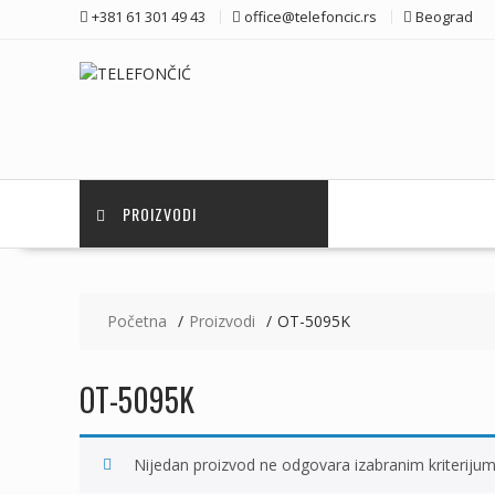
Skip
+381 61 301 49 43
office@telefoncic.rs
Beograd
to
content
PROIZVODI
Početna
Proizvodi
OT-5095K
OT-5095K
Nijedan proizvod ne odgovara izabranim kriteriju