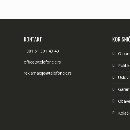
KONTAKT
KORISNIČ
+381 61 301 49 43
O na
office@telefoncic.rs
Politi
reklamacije@telefoncic.rs
Uslovi
Garanc
Obave
Kolači