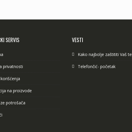
KI SERVIS
VESTI
ma
Kako najbolje zaštititi Vaš t
ka privatnosti
Telefončić- početak
 korišćenja
ija na proizvode
ze potrošača
ći