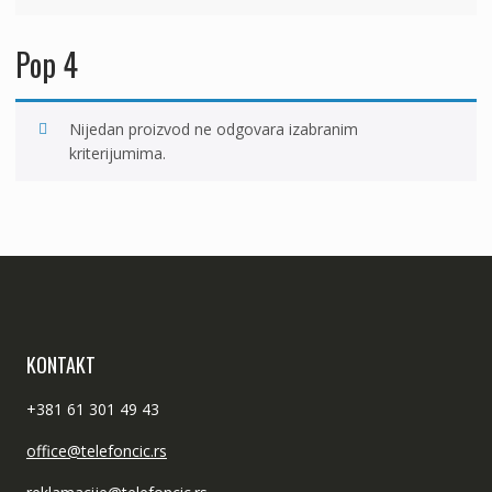
Pop 4
Nijedan proizvod ne odgovara izabranim
kriterijumima.
KONTAKT
+381 61 301 49 43
office@telefoncic.rs