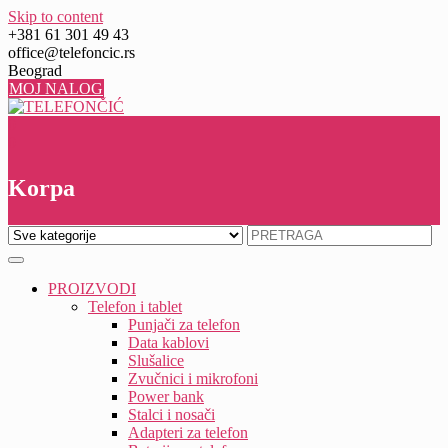
Skip to content
+381 61 301 49 43
office@telefoncic.rs
Beograd
MOJ NALOG
0
0
Korpa
PROIZVODI
Telefon i tablet
Punjači za telefon
Data kablovi
Slušalice
Zvučnici i mikrofoni
Power bank
Stalci i nosači
Adapteri za telefon