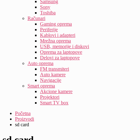
Samsung
Sony
Toshiba
Računari
Gaming oprema
Periferije
Kablovi i adapteri
Mrežna oprema
USB, memorije i diskovi
Oprema za laptopove
Delovi za laptopove
Auto oprema
FM transmiteri
Auto kamere
Navigacije
Smart oprema
Akcione kamere
Projektori
Smart TV box
Početna
Proizvodi
sd card
sd card