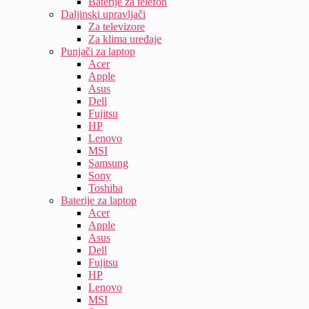
Baterije za telefon
Daljinski upravljači
Za televizore
Za klima uređaje
Punjači za laptop
Acer
Apple
Asus
Dell
Fujitsu
HP
Lenovo
MSI
Samsung
Sony
Toshiba
Baterije za laptop
Acer
Apple
Asus
Dell
Fujitsu
HP
Lenovo
MSI