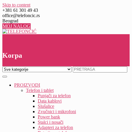
Skip to content
+381 61 301 49 43
office@telefoncic.rs
Beograd
MOJ NALOG
0
0
Korpa
PROIZVODI
Telefon i tablet
Punjači za telefon
Data kablovi
Slušalice
Zvučnici i mikrofoni
Power bank
Stalci i nosači
Adapteri za telefon