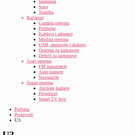
Samsung
Sony
Toshiba
Računari
Gaming oprema
Periferije
Kablovi i adapteri
Mrežna oprema
USB, memorije i diskovi
Oprema za laptopove
Delovi za laptopove
Auto oprema
FM transmiteri
Auto kamere
Navigacije
Smart oprema
Akcione kamere
Projektori
Smart TV box
Početna
Proizvodi
U3
U3