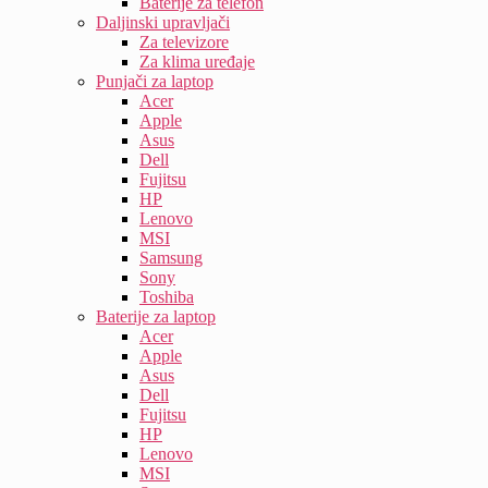
Baterije za telefon
Daljinski upravljači
Za televizore
Za klima uređaje
Punjači za laptop
Acer
Apple
Asus
Dell
Fujitsu
HP
Lenovo
MSI
Samsung
Sony
Toshiba
Baterije za laptop
Acer
Apple
Asus
Dell
Fujitsu
HP
Lenovo
MSI