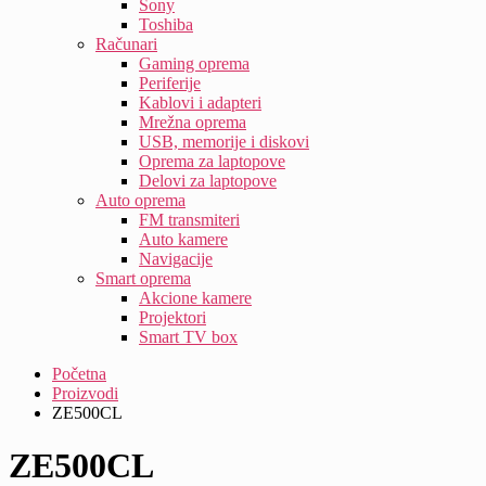
Sony
Toshiba
Računari
Gaming oprema
Periferije
Kablovi i adapteri
Mrežna oprema
USB, memorije i diskovi
Oprema za laptopove
Delovi za laptopove
Auto oprema
FM transmiteri
Auto kamere
Navigacije
Smart oprema
Akcione kamere
Projektori
Smart TV box
Početna
Proizvodi
ZE500CL
ZE500CL