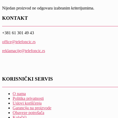
Nijedan proizvod ne odgovara izabranim kriterijumima.
KONTAKT
+381 61 301 49 43
office@telefoncic.rs
reklamacije@telefoncic.rs
KORISNIČKI SERVIS
O nama
Politika privatnosti
Uslovi korišćenja
Garancija na proizvode
Obaveze potrošača
Kolačići