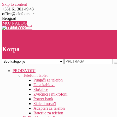
Skip to content
+381 61 301 49 43
office@telefoncic.rs
Beograd
MOJ NALOG
0
0
Korpa
PROIZVODI
Telefon i tablet
Punjači za telefon
Data kablovi
Slušalice
Zvučnici i mikrofoni
Power bank
Stalci i nosači
Adapteri za telefon
Baterije za telefon