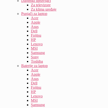
Daljinski upravljači
Za televizore
Za klima uređaje
Punjači za laptop
Acer
Apple
Asus
Dell
Fujitsu
HP
Lenovo
MSI
Samsung
Sony
Toshiba
Baterije za laptop
Acer
Apple
Asus
Dell
Fujitsu
HP
Lenovo
MSI
Samsung