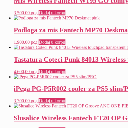
Mis Wireless Fantech W195 GO comfy
3.500,00
рсд
Dodaj u korpu
Podloga za mis Fantech MP70 Deskma
1.900,00
рсд
Dodaj u korpu
Tastatura Coteci Punk 84013 Wireless
4.600,00
рсд
Dodaj u korpu
iPega PG-P5R002 cooler za PS5 slim
3.300,00
рсд
Dodaj u korpu
Slusalice Wireless Fantech FT20 O