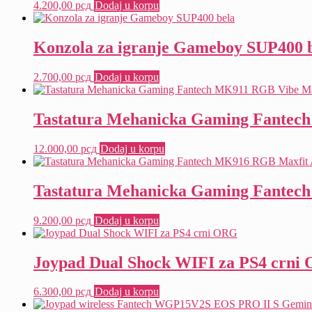
4.200,00
рсд
Dodaj u korpu
Konzola za igranje Gameboy SUP400 
2.700,00
рсд
Dodaj u korpu
Tastatura Mehanicka Gaming Fantech 
12.000,00
рсд
Dodaj u korpu
Tastatura Mehanicka Gaming Fantech
9.200,00
рсд
Dodaj u korpu
Joypad Dual Shock WIFI za PS4 crni
6.300,00
рсд
Dodaj u korpu