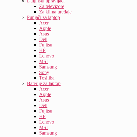
Daljinski upravljači
Za televizore
Za klima uređaje
Punjači za laptop
Acer
Apple
Asus
Dell
Fujitsu
HP
Lenovo
MSI
Samsung
Sony
Toshiba
Baterije za laptop
Acer
Apple
Asus
Dell
Fujitsu
HP
Lenovo
MSI
Samsung