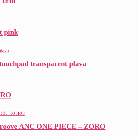
 crni
t pink
 touchpad transparent plava
/PRO
P Groove ANC ONE PIECE – ZORO