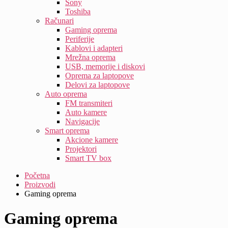
Sony
Toshiba
Računari
Gaming oprema
Periferije
Kablovi i adapteri
Mrežna oprema
USB, memorije i diskovi
Oprema za laptopove
Delovi za laptopove
Auto oprema
FM transmiteri
Auto kamere
Navigacije
Smart oprema
Akcione kamere
Projektori
Smart TV box
Početna
Proizvodi
Gaming oprema
Gaming oprema