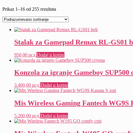
Prikaz 1–16 od 255 rezultata
Stalak za Gamepad Remax RL-GS01 b
950,00
рсд
Dodaj u korpu
Konzola za igranje Gameboy SUP500 
3.400,00
рсд
Dodaj u korpu
Mis Wireless Gaming Fantech WG9S K
5.200,00
рсд
Dodaj u korpu