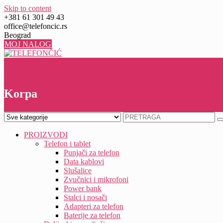
Skip to content
+381 61 301 49 43
office@telefoncic.rs
Beograd
MOJ NALOG
0
0
Korpa
PROIZVODI
Telefon i tablet
Punjači za telefon
Data kablovi
Slušalice
Zvučnici i mikrofoni
Power bank
Stalci i nosači
Adapteri za telefon
Baterije za telefon