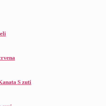
eli
crvena
anata S zuti