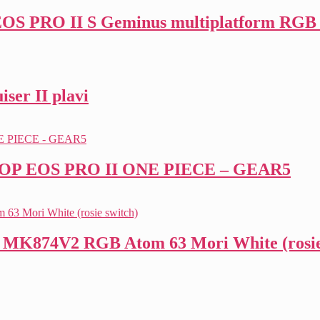
OS PRO II S Geminus multiplatform RGB 
er II plavi
A OP EOS PRO II ONE PIECE – GEAR5
 MK874V2 RGB Atom 63 Mori White (rosie