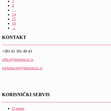
3
4
…
14
15
16
→
KONTAKT
+381 61 301 49 43
office@telefoncic.rs
reklamacije@telefoncic.rs
KORISNIČKI SERVIS
O nama