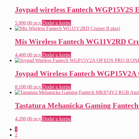
Joypad wireless Fantech WGP15V2S E
5.900,00
рсд
Dodaj u korpu
Mis Wireless Fantech WG11V2RD Cruis
4.400,00
рсд
Dodaj u korpu
Joypad Wireless Fantech WGP15V2
8.100,00
рсд
Dodaj u korpu
Tastatura Mehanicka Gaming Fantech
4.200,00
рсд
Dodaj u korpu
1
2