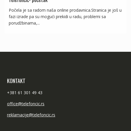
Počela je sa radom naša online prodavnica.Stranica je još u
fazi izrade pa su mogući prekidi u radu, problemi sa
porudžbinama,...
KONTAKT
+381 61 301 49 43
office@telefoncic.rs
reklamacije@telefoncic.rs