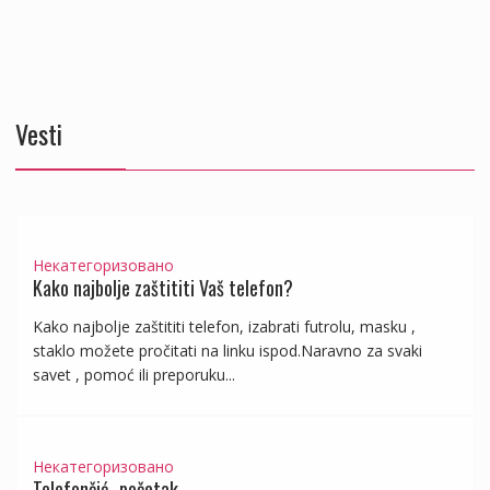
Vesti
Некатегоризовано
Kako najbolje zaštititi Vaš telefon?
Kako najbolje zaštititi telefon, izabrati futrolu, masku ,
staklo možete pročitati na linku ispod.Naravno za svaki
savet , pomoć ili preporuku...
Некатегоризовано
Telefončić- početak