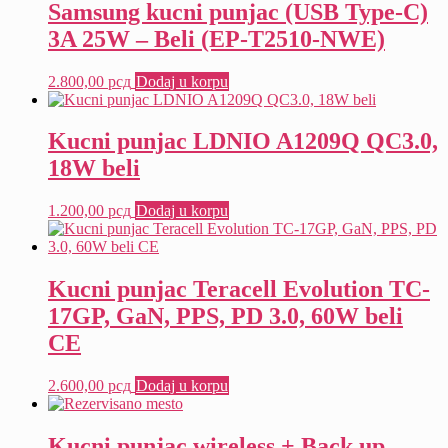
Samsung kucni punjac (USB Type-C)
3A 25W – Beli (EP-T2510-NWE)
2.800,00
рсд
Dodaj u korpu
Kucni punjac LDNIO A1209Q QC3.0,
18W beli
1.200,00
рсд
Dodaj u korpu
Kucni punjac Teracell Evolution TC-
17GP, GaN, PPS, PD 3.0, 60W beli
CE
2.600,00
рсд
Dodaj u korpu
Kucni punjac wireless + Back up