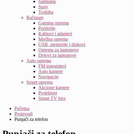
Samsung
Sony
Toshiba
Računari
Gaming oprema
Periferije
Kablovi i adapteri
Mrežna oprema
USB, memorije i diskovi
Oprema za laptopove
Delovi za laptopove
Auto oprema
FM transmiteri
Auto kamere
Navigacije
Smart oprema
Akcione kamere
Projektori
Smart TV box
Početna
Proizvodi
Punjači za telefon
Punjači za telefon