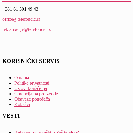
+381 61 301 49 43
office@telefoncic.rs
reklamacije@telefoncic.rs
KORISNIČKI SERVIS
O nama
Politika privatnosti
Uslovi korišćenja
Garancija na proizvode
Obaveze potrošača
Kolačići
VESTI
Kako najbolje zaštititi Vaš telefon?