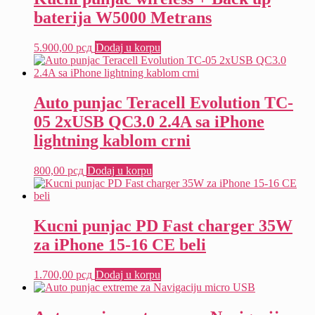
baterija W5000 Metrans
5.900,00
рсд
Dodaj u korpu
Auto punjac Teracell Evolution TC-
05 2xUSB QC3.0 2.4A sa iPhone
lightning kablom crni
800,00
рсд
Dodaj u korpu
Kucni punjac PD Fast charger 35W
za iPhone 15-16 CE beli
1.700,00
рсд
Dodaj u korpu