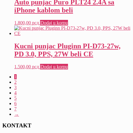
Auto punjac Puro PLT24 2.4A sa
iPhone kablom beli
1.800,00
рсд
Dodaj u korpu
Kucni punjac Pluginn PI-D73-27w,
PD 3.0, PPS, 27W beli CE
1.500,00
рсд
Dodaj u korpu
1
2
3
4
5
6
7
→
KONTAKT