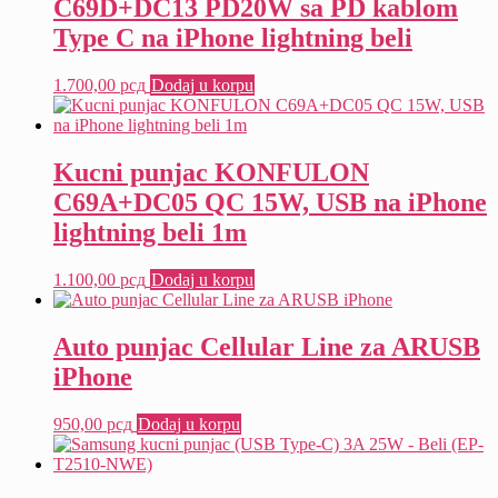
C69D+DC13 PD20W sa PD kablom
Type C na iPhone lightning beli
1.700,00
рсд
Dodaj u korpu
Kucni punjac KONFULON
C69A+DC05 QC 15W, USB na iPhone
lightning beli 1m
1.100,00
рсд
Dodaj u korpu
Auto punjac Cellular Line za ARUSB
iPhone
950,00
рсд
Dodaj u korpu