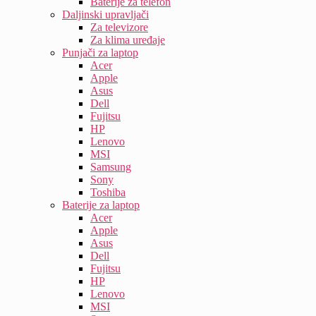
Baterije za telefon
Daljinski upravljači
Za televizore
Za klima uređaje
Punjači za laptop
Acer
Apple
Asus
Dell
Fujitsu
HP
Lenovo
MSI
Samsung
Sony
Toshiba
Baterije za laptop
Acer
Apple
Asus
Dell
Fujitsu
HP
Lenovo
MSI