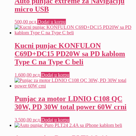
Auto punjac extreme za Navigaciju
micro USB
500,00
рсд
Dodaj u korpu
Kucni punjac KONFULON
C69D+DC15 PD20W sa PD kablom
Type C na Type C beli
1.600,00
рсд
Dodaj u korpu
Punjac za motor LDNIO C108 QC
30W, PD 30W total power 60W crni
3.500,00
рсд
Dodaj u korpu