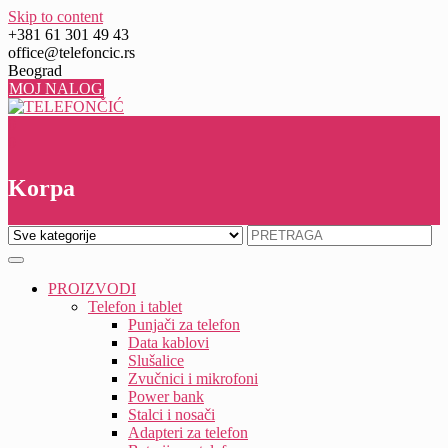
Skip to content
+381 61 301 49 43
office@telefoncic.rs
Beograd
MOJ NALOG
0
0
Korpa
PROIZVODI
Telefon i tablet
Punjači za telefon
Data kablovi
Slušalice
Zvučnici i mikrofoni
Power bank
Stalci i nosači
Adapteri za telefon