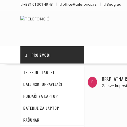
Skip
+381 61 301 49 43
office@telefoncic.rs
Beograd
to
content
PROIZVODI
TELEFON I TABLET
BESPLATNA 
DALJINSKI UPRAVLJAČI
Za sve kupov
PUNJAČI ZA LAPTOP
BATERIJE ZA LAPTOP
RAČUNARI