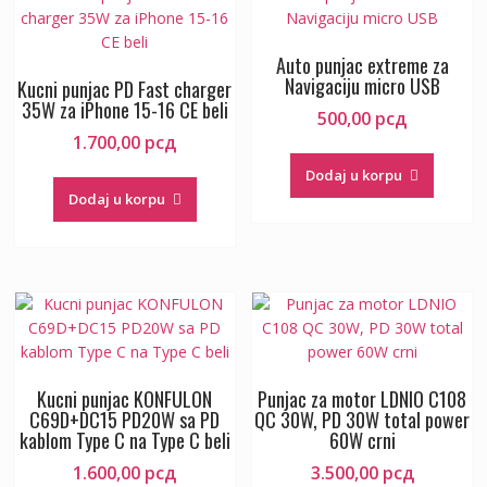
Auto punjac extreme za
Navigaciju micro USB
Kucni punjac PD Fast charger
35W za iPhone 15-16 CE beli
500,00
рсд
1.700,00
рсд
Dodaj u korpu
Dodaj u korpu
Kucni punjac KONFULON
Punjac za motor LDNIO C108
C69D+DC15 PD20W sa PD
QC 30W, PD 30W total power
kablom Type C na Type C beli
60W crni
1.600,00
рсд
3.500,00
рсд