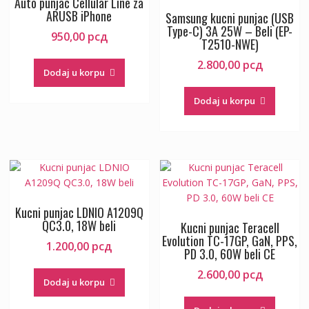
Auto punjac Cellular Line za
ARUSB iPhone
Samsung kucni punjac (USB
Type-C) 3A 25W – Beli (EP-
950,00
рсд
T2510-NWE)
2.800,00
рсд
Dodaj u korpu
Dodaj u korpu
Kucni punjac LDNIO A1209Q
QC3.0, 18W beli
Kucni punjac Teracell
Evolution TC-17GP, GaN, PPS,
1.200,00
рсд
PD 3.0, 60W beli CE
2.600,00
рсд
Dodaj u korpu