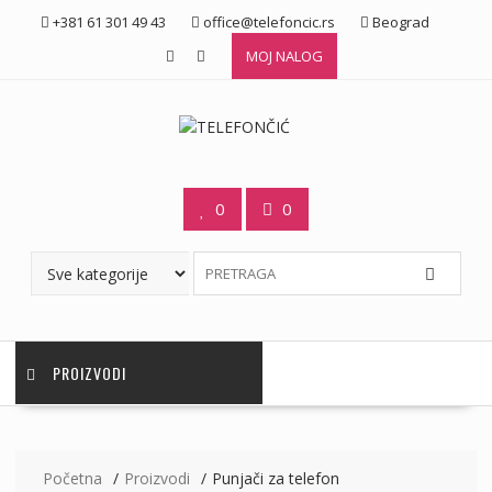
Skip
+381 61 301 49 43
office@telefoncic.rs
Beograd
to
MOJ NALOG
content
0
0
PROIZVODI
Početna
Proizvodi
Punjači za telefon