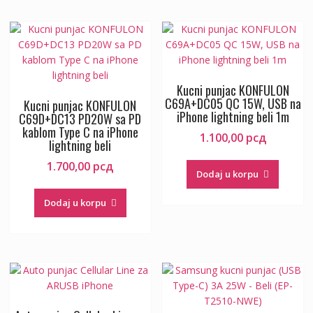
Kucni punjac KONFULON
C69A+DC05 QC 15W, USB na
Kucni punjac KONFULON
iPhone lightning beli 1m
C69D+DC13 PD20W sa PD
kablom Type C na iPhone
1.100,00
рсд
lightning beli
1.700,00
рсд
Dodaj u korpu
Dodaj u korpu