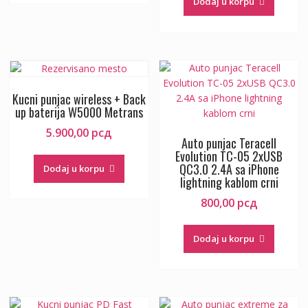
Dodaj u korpu
Kucni punjac wireless + Back
up baterija W5000 Metrans
5.900,00
рсд
Auto punjac Teracell
Evolution TC-05 2xUSB
QC3.0 2.4A sa iPhone
Dodaj u korpu
lightning kablom crni
800,00
рсд
Dodaj u korpu