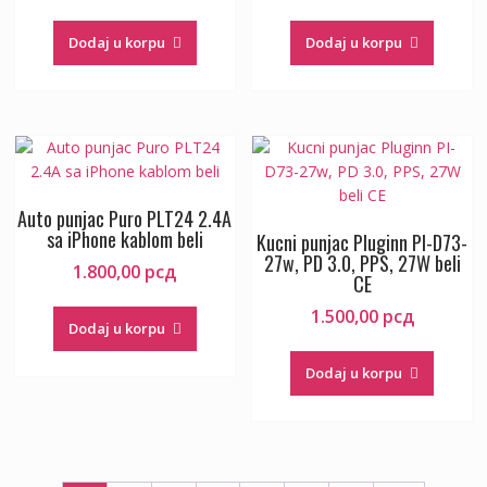
Dodaj u korpu
Dodaj u korpu
Auto punjac Puro PLT24 2.4A
sa iPhone kablom beli
Kucni punjac Pluginn PI-D73-
27w, PD 3.0, PPS, 27W beli
1.800,00
рсд
CE
1.500,00
рсд
Dodaj u korpu
Dodaj u korpu