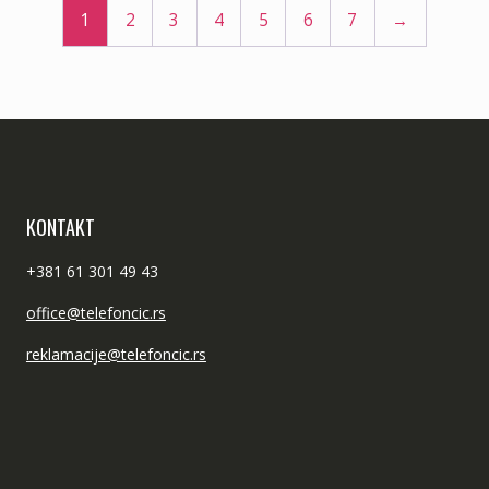
1
2
3
4
5
6
7
→
KONTAKT
+381 61 301 49 43
office@telefoncic.rs
reklamacije@telefoncic.rs