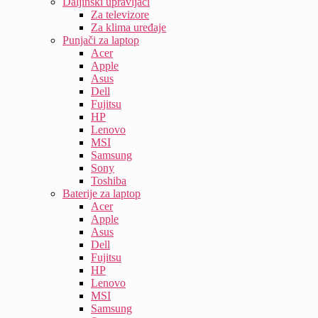
Daljinski upravljači
Za televizore
Za klima uređaje
Punjači za laptop
Acer
Apple
Asus
Dell
Fujitsu
HP
Lenovo
MSI
Samsung
Sony
Toshiba
Baterije za laptop
Acer
Apple
Asus
Dell
Fujitsu
HP
Lenovo
MSI
Samsung