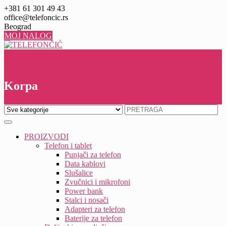
Skip
+381 61 301 49 43
to
office@telefoncic.rs
content
Beograd
MOJ NALOG
0
0
Korpa
PROIZVODI
Telefon i tablet
Punjači za telefon
Data kablovi
Slušalice
Zvučnici i mikrofoni
Power bank
Stalci i nosači
Adapteri za telefon
Baterije za telefon