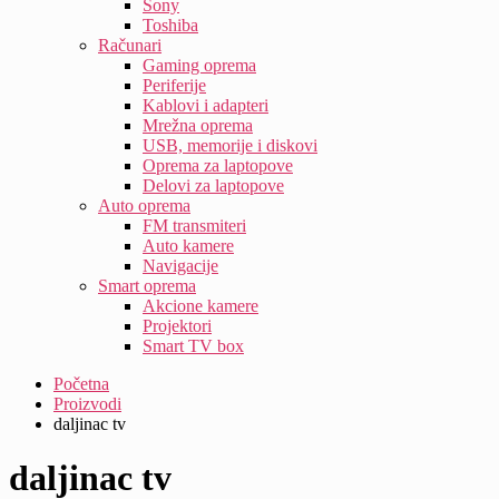
Sony
Toshiba
Računari
Gaming oprema
Periferije
Kablovi i adapteri
Mrežna oprema
USB, memorije i diskovi
Oprema za laptopove
Delovi za laptopove
Auto oprema
FM transmiteri
Auto kamere
Navigacije
Smart oprema
Akcione kamere
Projektori
Smart TV box
Početna
Proizvodi
daljinac tv
daljinac tv