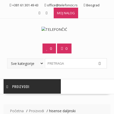
Skip
+381 61 301 49 43
office@telefoncic.rs
Beograd
to
MOJ NALOG
content
0
0
PROIZVODI
Početna
Proizvodi
hisense daljinski