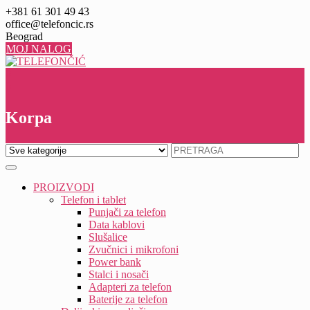
Skip
+381 61 301 49 43
to
office@telefoncic.rs
content
Beograd
MOJ NALOG
0
0
Korpa
PROIZVODI
Telefon i tablet
Punjači za telefon
Data kablovi
Slušalice
Zvučnici i mikrofoni
Power bank
Stalci i nosači
Adapteri za telefon
Baterije za telefon