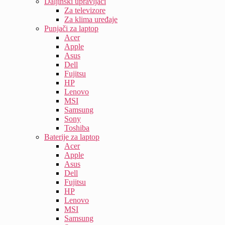
Daljinski upravljači
Za televizore
Za klima uređaje
Punjači za laptop
Acer
Apple
Asus
Dell
Fujitsu
HP
Lenovo
MSI
Samsung
Sony
Toshiba
Baterije za laptop
Acer
Apple
Asus
Dell
Fujitsu
HP
Lenovo
MSI
Samsung