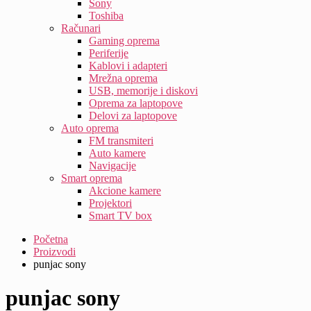
Sony
Toshiba
Računari
Gaming oprema
Periferije
Kablovi i adapteri
Mrežna oprema
USB, memorije i diskovi
Oprema za laptopove
Delovi za laptopove
Auto oprema
FM transmiteri
Auto kamere
Navigacije
Smart oprema
Akcione kamere
Projektori
Smart TV box
Početna
Proizvodi
punjac sony
punjac sony