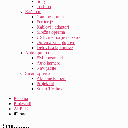
Sony
Toshiba
Računari
Gaming oprema
Periferije
Kablovi i adapteri
Mrežna oprema
USB, memorije i diskovi
Oprema za laptopove
Delovi za laptopove
Auto oprema
FM transmiteri
Auto kamere
Navigacije
Smart oprema
Akcione kamere
Projektori
Smart TV box
Početna
Proizvodi
APPLE
iPhone
iPhone