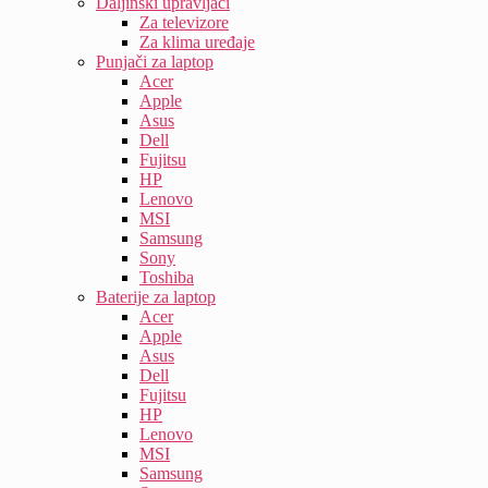
Daljinski upravljači
Za televizore
Za klima uređaje
Punjači za laptop
Acer
Apple
Asus
Dell
Fujitsu
HP
Lenovo
MSI
Samsung
Sony
Toshiba
Baterije za laptop
Acer
Apple
Asus
Dell
Fujitsu
HP
Lenovo
MSI
Samsung