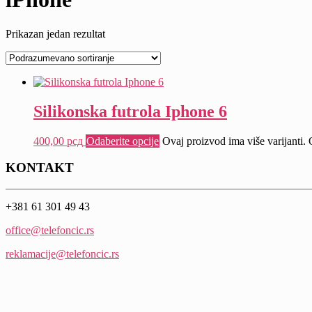
Prikazan jedan rezultat
Silikonska futrola Iphone 6
400,00
рсд
Odaberite opcije
Ovaj proizvod ima više varijanti. 
KONTAKT
+381 61 301 49 43
office@telefoncic.rs
reklamacije@telefoncic.rs