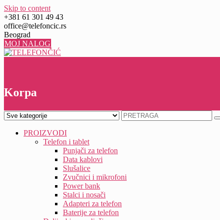
Skip to content
+381 61 301 49 43
office@telefoncic.rs
Beograd
MOJ NALOG
0
0
Korpa
PROIZVODI
Telefon i tablet
Punjači za telefon
Data kablovi
Slušalice
Zvučnici i mikrofoni
Power bank
Stalci i nosači
Adapteri za telefon
Baterije za telefon