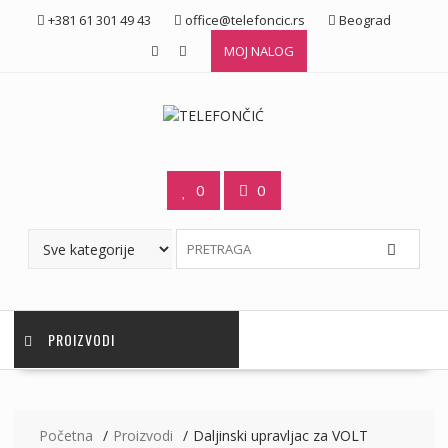
Skip
+381 61 301 49 43
office@telefoncic.rs
Beograd
to
MOJ NALOG
content
0
0
PROIZVODI
Početna
Proizvodi
Daljinski upravljac za VOLT