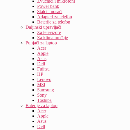
Zvučnici i mikrofoni
Power bank
Stalci i nosači
Adapteri za telefon
Baterije za telefon
Daljinski upravljači
Za televizore
Za klima uređaje
Punjači za laptop
Acer
Apple
Asus
Dell
Fujitsu
HP
Lenovo
MSI
Samsung
Sony
Toshiba
Baterije za laptop
Acer
Apple
Asus
Dell