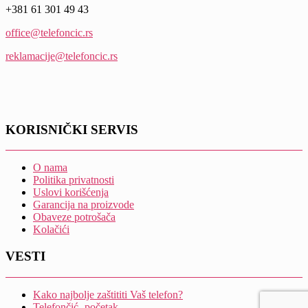
+381 61 301 49 43
office@telefoncic.rs
reklamacije@telefoncic.rs
KORISNIČKI SERVIS
O nama
Politika privatnosti
Uslovi korišćenja
Garancija na proizvode
Obaveze potrošača
Kolačići
VESTI
Kako najbolje zaštititi Vaš telefon?
Telefončić- početak