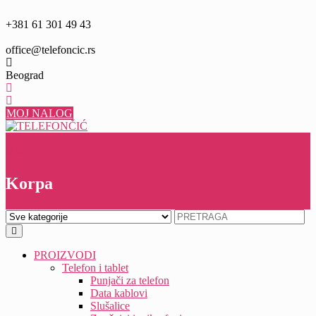
Skip
to
+381 61 301 49 43
content
office@telefoncic.rs
Beograd
MOJ NALOG
0
0
Korpa
PROIZVODI
Telefon i tablet
Punjači za telefon
Data kablovi
Slušalice