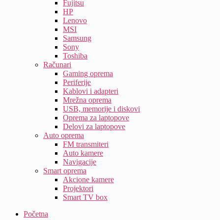
Fujitsu
HP
Lenovo
MSI
Samsung
Sony
Toshiba
Računari
Gaming oprema
Periferije
Kablovi i adapteri
Mrežna oprema
USB, memorije i diskovi
Oprema za laptopove
Delovi za laptopove
Auto oprema
FM transmiteri
Auto kamere
Navigacije
Smart oprema
Akcione kamere
Projektori
Smart TV box
Početna