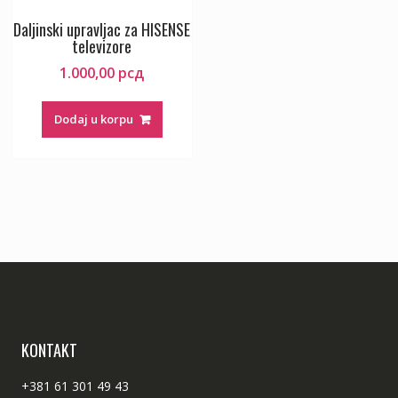
Daljinski upravljac za HISENSE
televizore
1.000,00
рсд
Dodaj u korpu
KONTAKT
+381 61 301 49 43