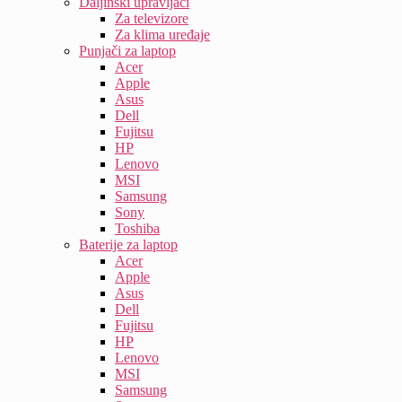
Daljinski upravljači
Za televizore
Za klima uređaje
Punjači za laptop
Acer
Apple
Asus
Dell
Fujitsu
HP
Lenovo
MSI
Samsung
Sony
Toshiba
Baterije za laptop
Acer
Apple
Asus
Dell
Fujitsu
HP
Lenovo
MSI
Samsung