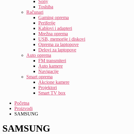
Sony
Toshiba
Računari
Gaming oprema
Periferije
Kablovi i adapteri
Mrežna oprema
USB, memorije i diskovi
Oprema za laptopove
Delovi za laptopove
Auto oprema
FM transmiteri
Auto kamere
Navigacije
Smart oprema
Akcione kamere
Projektori
Smart TV box
Početna
Proizvodi
SAMSUNG
SAMSUNG