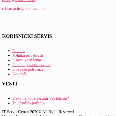
reklamacije@telefoncic.rs
KORISNIČKI SERVIS
O nama
Politika privatnosti
Uslovi korišćenja
Garancija na proizvode
Obaveze potrošača
Kolačići
VESTI
Kako najbolje zaštititi Vaš telefon?
Telefončić- početak
IT Servis Centar 2020© All Right Reserved