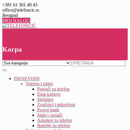
Skip
+381 61 301 49 43
to
office@telefoncic.rs
content
Beograd
MOJ NALOG
0
0
Korpa
PROIZVODI
Telefon i tablet
Punjači za telefon
Data kablovi
Slušalice
Zvučnici i mikrofoni
Power bank
Stalci i nosači
Adapteri za telefon
Baterije za telefon