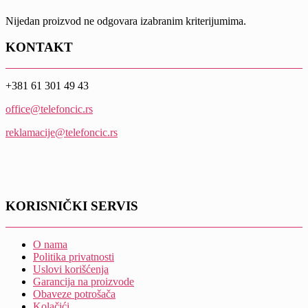
Nijedan proizvod ne odgovara izabranim kriterijumima.
KONTAKT
+381 61 301 49 43
office@telefoncic.rs
reklamacije@telefoncic.rs
KORISNIČKI SERVIS
O nama
Politika privatnosti
Uslovi korišćenja
Garancija na proizvode
Obaveze potrošača
Kolačići