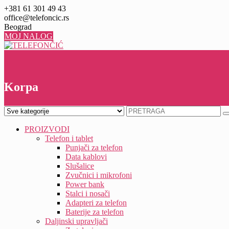
Skip
+381 61 301 49 43
to
office@telefoncic.rs
content
Beograd
MOJ NALOG
0
0
Korpa
PROIZVODI
Telefon i tablet
Punjači za telefon
Data kablovi
Slušalice
Zvučnici i mikrofoni
Power bank
Stalci i nosači
Adapteri za telefon
Baterije za telefon
Daljinski upravljači