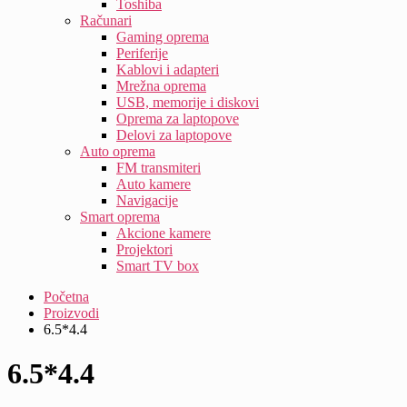
Toshiba
Računari
Gaming oprema
Periferije
Kablovi i adapteri
Mrežna oprema
USB, memorije i diskovi
Oprema za laptopove
Delovi za laptopove
Auto oprema
FM transmiteri
Auto kamere
Navigacije
Smart oprema
Akcione kamere
Projektori
Smart TV box
Početna
Proizvodi
6.5*4.4
6.5*4.4