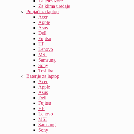
Za televizore
Za klima uređaje
Punjači za laptop
Acer
Apple
Asus
Dell
Fujitsu
HP
Lenovo
MSI
Samsung
Sony
Toshiba
Baterije za laptop
Acer
Apple
Asus
Dell
Fujitsu
HP
Lenovo
MSI
Samsung
Sony