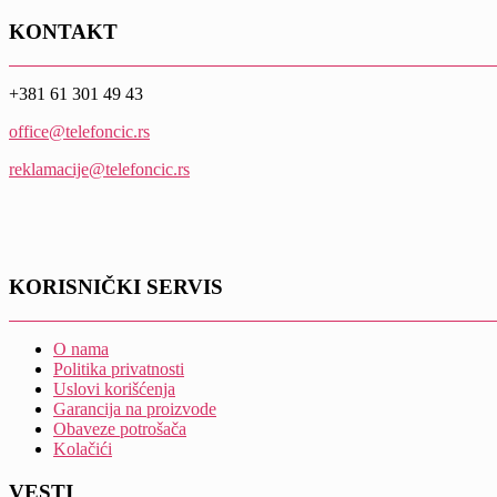
KONTAKT
+381 61 301 49 43
office@telefoncic.rs
reklamacije@telefoncic.rs
KORISNIČKI SERVIS
O nama
Politika privatnosti
Uslovi korišćenja
Garancija na proizvode
Obaveze potrošača
Kolačići
VESTI