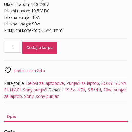
Ulazni napon: 100-240V
Izlazni napon: 19.5 V DC
Izlazna struja: 4.7A
Izlazna snaga: 90w
Prikljucni konektor: 6.5*4.4mm
Punjac
Dodaj u korpu
za
laptop
Sony
19.5V
Dodaj u listu želja
4.7A
(6.5*4.4)
Kategorije:
Delovi za laptopove
,
Punjači za laptop
,
SONY
,
SONY
količina
PUNJAČI
,
Sony punjači
Oznake:
19.5v
,
4.7a
,
6.5*4.4
,
90w
,
punjac
za laptop
,
Sony
,
sony punjac
Opis