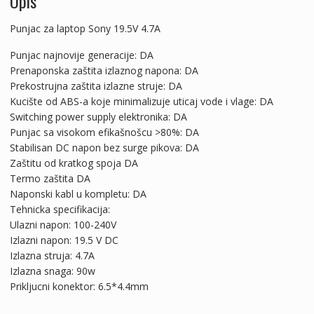
Opis
Punjac za laptop Sony 19.5V 4.7A
Punjac najnovije generacije: DA
Prenaponska zaštita izlaznog napona: DA
Prekostrujna zaštita izlazne struje: DA
Kucište od ABS-a koje minimalizuje uticaj vode i vlage: DA
Switching power supply elektronika: DA
Punjac sa visokom efikašnošcu >80%: DA
Stabilisan DC napon bez surge pikova: DA
Zaštitu od kratkog spoja DA
Termo zaštita DA
Naponski kabl u kompletu: DA
Tehnicka specifikacija:
Ulazni napon: 100-240V
Izlazni napon: 19.5 V DC
Izlazna struja: 4.7A
Izlazna snaga: 90w
Prikljucni konektor: 6.5*4.4mm