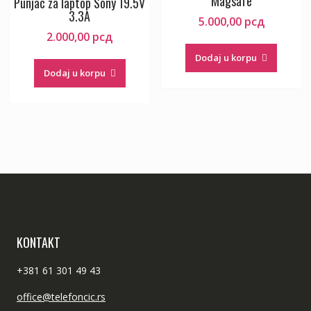
Magsafe
Punjac za laptop Sony 19.5V
3.3A
5.000,00
рсд
2.000,00
рсд
Dodaj u korpu
Dodaj u korpu
KONTAKT
+381 61 301 49 43
office@telefoncic.rs