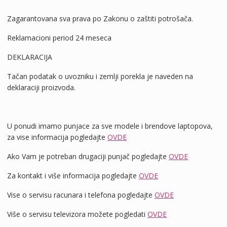
Zagarantovana sva prava po Zakonu o zaštiti potrošača.
Reklamacioni period 24 meseca
DEKLARACIJA
Tačan podatak o uvozniku i zemlji porekla je naveden na
deklaraciji proizvoda.
U ponudi imamo punjace za sve modele i brendove laptopova,
za vise informacija pogledajte
OVDE
Ako Vam je potreban drugaciji punjač pogledajte
OVDE
Za kontakt i više informacija pogledajte
OVDE
Vise o servisu racunara i telefona pogledajte
OVDE
Više o servisu televizora možete pogledati
OVDE