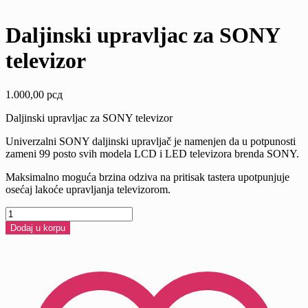
Daljinski upravljac za SONY
televizor
1.000,00
рсд
Daljinski upravljac za SONY televizor
Univerzalni SONY daljinski upravljač je namenjen da u potpunosti
zameni 99 posto svih modela LCD i LED televizora brenda SONY.
Maksimalno moguća brzina odziva na pritisak tastera upotpunjuje
osećaj lakoće upravljanja televizorom.
Daljinski
upravljac
Dodaj u korpu
za
SONY
televizor
količina