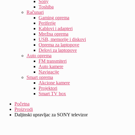
Sony
Toshiba
Računari
Gaming oprema
Periferije
Kablovi i adapteri
Mrežna oprema
USB, memorije i diskovi
Oprema za laptopove
Delovi za laptopove
Auto oprema
FM transmiteri
Auto kamere
Navigacije
Smart oprema
Akcione kamere
Projektori
Smart TV box
Početna
Proizvodi
Daljinski upravljac za SONY televizor