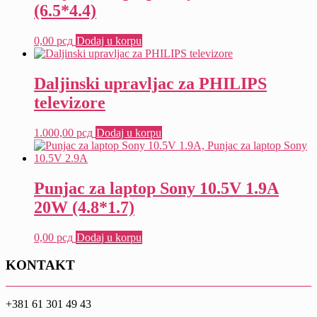
(6.5*4.4)
0,00
рсд
Dodaj u korpu
Daljinski upravljac za PHILIPS
televizore
1.000,00
рсд
Dodaj u korpu
Punjac za laptop Sony 10.5V 1.9A
20W (4.8*1.7)
0,00
рсд
Dodaj u korpu
KONTAKT
+381 61 301 49 43