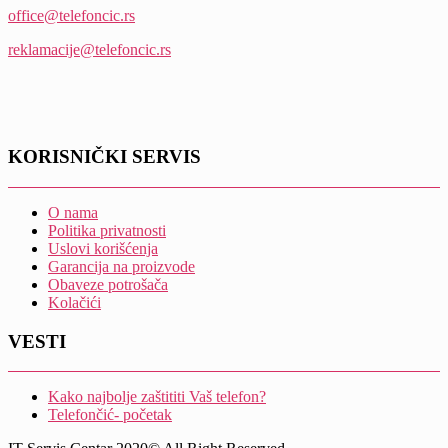
office@telefoncic.rs
reklamacije@telefoncic.rs
KORISNIČKI SERVIS
O nama
Politika privatnosti
Uslovi korišćenja
Garancija na proizvode
Obaveze potrošača
Kolačići
VESTI
Kako najbolje zaštititi Vaš telefon?
Telefončić- početak