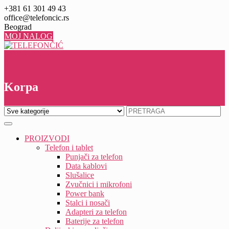
Skip
+381 61 301 49 43
to
office@telefoncic.rs
content
Beograd
MOJ NALOG
0
0
Korpa
PROIZVODI
Telefon i tablet
Punjači za telefon
Data kablovi
Slušalice
Zvučnici i mikrofoni
Power bank
Stalci i nosači
Adapteri za telefon
Baterije za telefon