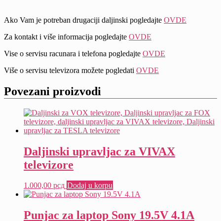
Ako Vam je potreban drugaciji daljinski pogledajte
OVDE
Za kontakt i više informacija pogledajte
OVDE
Vise o servisu racunara i telefona pogledajte
OVDE
Više o servisu televizora možete pogledati
OVDE
Povezani proizvodi
Daljinski upravljac za VIVAX
televizore
1.000,00
рсд
Dodaj u korpu
Punjac za laptop Sony 19.5V 4.1A