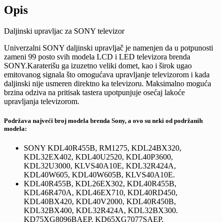
Opis
Daljinski upravljac za SONY televizor
Univerzalni SONY daljinski upravljač je namenjen da u potpunosti
zameni 99 posto svih modela LCD i LED televizora brenda
SONY.Karaterišu ga izuzetno veliki domet, kao i širok ugao
emitovanog signala što omogućava upravljanje televizorom i kada
daljinski nije usmeren direktno ka televizoru. Maksimalno moguća
brzina odziva na pritisak tastera upotpunjuje osećaj lakoće
upravljanja televizorom.
Podržava najveći broj modela brenda Sony, a ovo su neki od podržanih
modela:
SONY KDL40R455B, RM1275, KDL24BX320,
KDL32EX402, KDL40U2520, KDL40P3600,
KDL32U3000, KLVS40A10E, KDL32R424A,
KDL40W605, KDL40W605B, KLVS40A10E.
KDL40R455B, KDL26EX302, KDL40R455B,
KDL46R470A, KDL46EX710, KDL40RD450,
KDL40BX420, KDL40V2000, KDL40R450B,
KDL32BX400, KDL32R424A, KDL32BX300.
KD75XG8096BAEP, KD65XG7077SAEP,