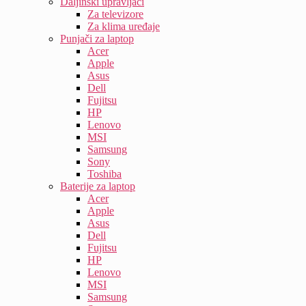
Daljinski upravljači
Za televizore
Za klima uređaje
Punjači za laptop
Acer
Apple
Asus
Dell
Fujitsu
HP
Lenovo
MSI
Samsung
Sony
Toshiba
Baterije za laptop
Acer
Apple
Asus
Dell
Fujitsu
HP
Lenovo
MSI
Samsung