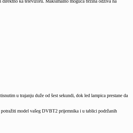
ren direktno ka televizoru. Maksimalno moguća brzina odziva na
 pritisnutim u trajanju duže od šest sekundi, dok led lampica prestane da
e potražiti model vašeg DVBT2 prijemnika i u tablici podržanih