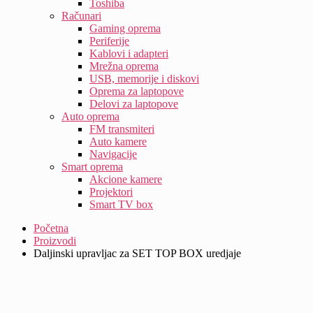
Toshiba
Računari
Gaming oprema
Periferije
Kablovi i adapteri
Mrežna oprema
USB, memorije i diskovi
Oprema za laptopove
Delovi za laptopove
Auto oprema
FM transmiteri
Auto kamere
Navigacije
Smart oprema
Akcione kamere
Projektori
Smart TV box
Početna
Proizvodi
Daljinski upravljac za SET TOP BOX uredjaje