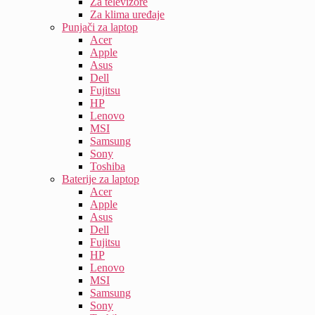
Za televizore
Za klima uređaje
Punjači za laptop
Acer
Apple
Asus
Dell
Fujitsu
HP
Lenovo
MSI
Samsung
Sony
Toshiba
Baterije za laptop
Acer
Apple
Asus
Dell
Fujitsu
HP
Lenovo
MSI
Samsung
Sony