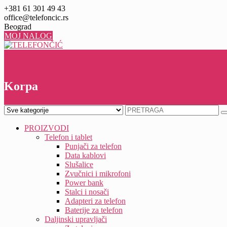
Skip
+381 61 301 49 43
to
office@telefoncic.rs
content
Beograd
MOJ NALOG
0
0
Korpa
PROIZVODI
Telefon i tablet
Punjači za telefon
Data kablovi
Slušalice
Zvučnici i mikrofoni
Power bank
Stalci i nosači
Adapteri za telefon
Baterije za telefon
Daljinski upravljači