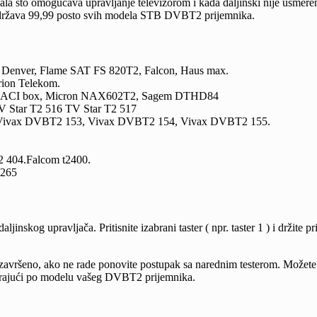
nala što omogućava upravljanje televizorom i kada daljinski nije usme
 Podržava 99,99 posto svih modela STB DVBT2 prijemnika.
on, Denver, Flame SAT FS 820T2, Falcon, Haus max.
ion Telekom.
I-M ACI box, Micron NAX602T2, Sagem DTHD84
TV Star T2 516 TV Star T2 517
Vivax DVBT2 153, Vivax DVBT2 154, Vivax DVBT2 155.
,
 404.Falcom t2400.
2265
aljinskog upravljača. Pritisnite izabrani taster ( npr. taster 1 ) i držite
 je završeno, ako ne rade ponovite postupak sa narednim testerom. Možet
govarajući po modelu vašeg DVBT2 prijemnika.