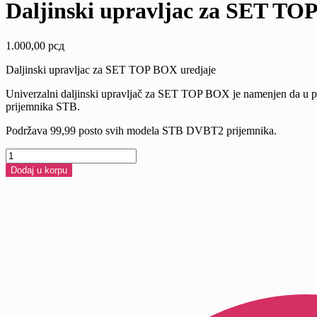
Daljinski upravljac za SET TO
1.000,00
рсд
Daljinski upravljac za SET TOP BOX uredjaje
Univerzalni daljinski upravljač za SET TOP BOX je namenjen da u po
prijemnika STB.
Podržava 99,99 posto svih modela STB DVBT2 prijemnika.
Daljinski
upravljac
Dodaj u korpu
za
SET
TOP
BOX
uredjaje
količina