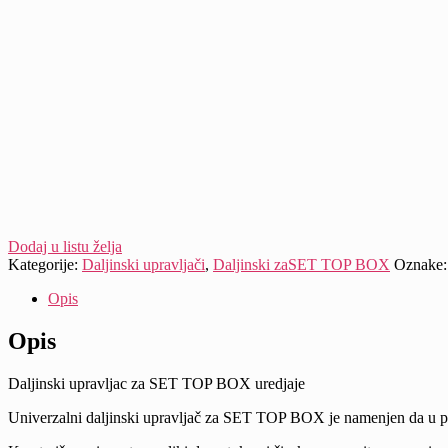
Dodaj u listu želja
Kategorije:
Daljinski upravljači
,
Daljinski zaSET TOP BOX
Oznake
Opis
Opis
Daljinski upravljac za SET TOP BOX uredjaje
Univerzalni daljinski upravljač za SET TOP BOX je namenjen da u po