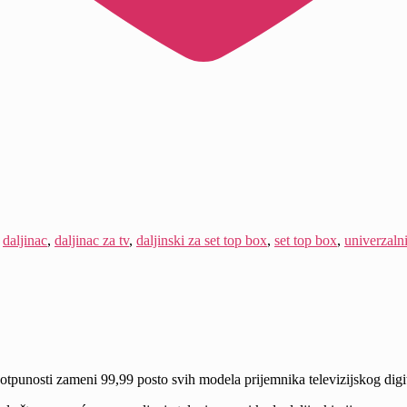
:
daljinac
,
daljinac za tv
,
daljinski za set top box
,
set top box
,
univerzalni
tpunosti zameni 99,99 posto svih modela prijemnika televizijskog digi