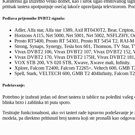
Karaterišu ga izuzetno veliki domet, kao i širok ugao emitovanog sig
pritisak tastera upotpunjuje osećaj lakoće upravljanja televizorom.
Podžava prijemnike DVBT2 signala:
Adler, Alfa star, Alfa star 1389, Axil RT0430T2, Bear, Cript
Horizons A115, Net 5000, Net 5001, Net 5002, NSFLZHY, Or
Prosto RT5400, Prosto RT 54301, Prosto RT 5454 T2, RA
Strong, Synaps, Synergy, Tesla box 601, Thomson, TV Star, 
Vivax DVBT2 106, Vivax DVBT2 107, Vivax DVBT2 152, 
Vivax DVBT2 170, Vivax DVBT2 175H, Vivax DVBT2 181
VOX STB 200, VS 020 STB, Xwave, Xwave mali, Infinity.
Xplore, Falcom T2400, Falcom T2265+, Veltech 600, GMB T2
Spell, Stark, VELTECH 600, GMB T2 404Infinity, Falcom T
Podešavanje:
Potrebno je izabrati jedan od deset tastera iz tablice na poleđini vašeg d
blinka brzo i zablinka tri puta sporo.
Testirajte funkcionalnost, ako svi tasteri rade ispravno podešavanje
modela, pa direktno pritisnuti broj tastera koji ste pronašli kao od