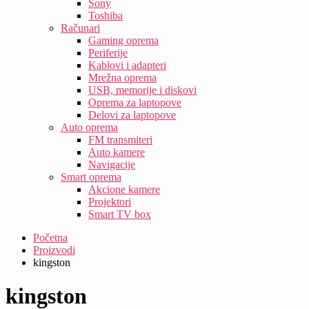
Sony
Toshiba
Računari
Gaming oprema
Periferije
Kablovi i adapteri
Mrežna oprema
USB, memorije i diskovi
Oprema za laptopove
Delovi za laptopove
Auto oprema
FM transmiteri
Auto kamere
Navigacije
Smart oprema
Akcione kamere
Projektori
Smart TV box
Početna
Proizvodi
kingston
kingston