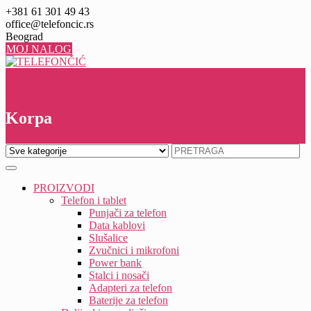
Skip
+381 61 301 49 43
to
office@telefoncic.rs
content
Beograd
MOJ NALOG
0
0
Korpa
PROIZVODI
Telefon i tablet
Punjači za telefon
Data kablovi
Slušalice
Zvučnici i mikrofoni
Power bank
Stalci i nosači
Adapteri za telefon
Baterije za telefon