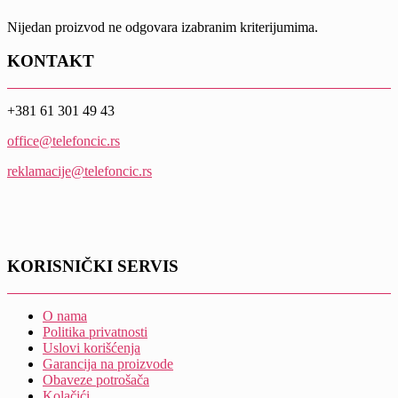
Nijedan proizvod ne odgovara izabranim kriterijumima.
KONTAKT
+381 61 301 49 43
office@telefoncic.rs
reklamacije@telefoncic.rs
KORISNIČKI SERVIS
O nama
Politika privatnosti
Uslovi korišćenja
Garancija na proizvode
Obaveze potrošača
Kolačići