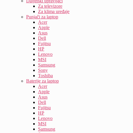
Daljinski upravljači
Za televizore
Za klima uređaje
Punjači za laptop
Acer
Apple
Asus
Dell
Fujitsu
HP
Lenovo
MSI
Samsung
Sony
Toshiba
Baterije za laptop
Acer
Apple
Asus
Dell
Fujitsu
HP
Lenovo
MSI
Samsung