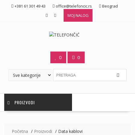
Skip
+381 61 301 49 43
office@telefoncic.rs
Beograd
to
MOJ NALOG
content
0
0
PROIZVODI
Početna
Proizvodi
Data kablovi