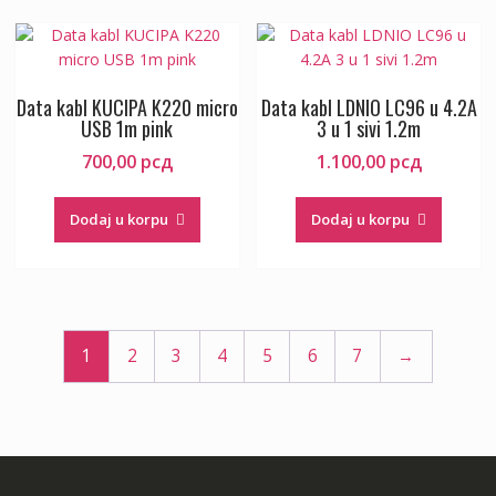
Data kabl KUCIPA K220 micro
Data kabl LDNIO LC96 u 4.2A
USB 1m pink
3 u 1 sivi 1.2m
700,00
рсд
1.100,00
рсд
Dodaj u korpu
Dodaj u korpu
1
2
3
4
5
6
7
→