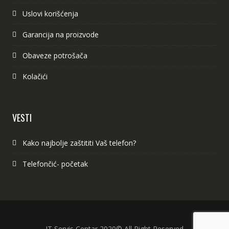
Uslovi korišćenja
Garancija na proizvode
Obaveze potrošača
Kolačići
VESTI
Kako najbolje zaštititi Vaš telefon?
Telefončić- početak
IT Servis Centar 2020© All Right Reserved