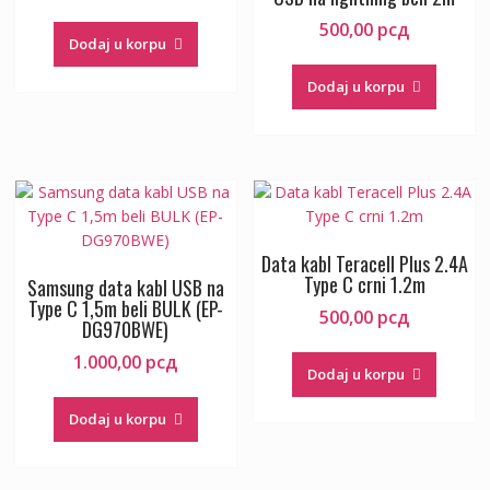
500,00
рсд
Dodaj u korpu
Dodaj u korpu
Data kabl Teracell Plus 2.4A
Type C crni 1.2m
Samsung data kabl USB na
Type C 1,5m beli BULK (EP-
500,00
рсд
DG970BWE)
1.000,00
рсд
Dodaj u korpu
Dodaj u korpu