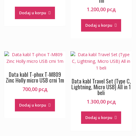
1m
1.200,00
рсд
Dodaj u korpu
Dodaj u korpu
Data kabl T-phox T-M809
Zinc Holly micro USB crni 1m
Data kabl Travel Set (Type C,
Lightning, Micro USB) All in 1
700,00
рсд
beli
1.300,00
рсд
Dodaj u korpu
Dodaj u korpu