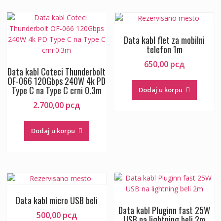
Data kabl flet za mobilni
telefon 1m
650,00
рсд
Data kabl Coteci Thunderbolt
OF-066 120Gbps 240W 4k PD
Type C na Type C crni 0.3m
Dodaj u korpu
2.700,00
рсд
Dodaj u korpu
Data kabl micro USB beli
Data kabl Pluginn fast 25W
500,00
рсд
USB na lightning beli 2m