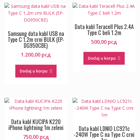
Data kabl Teracell Plus 2.4A
Type C beli 1.2m
Samsung data kabl USB na
Type C 1,2m crni BULK (EP-
500,00
рсд
DG950CBE)
1.200,00
рсд
Dodaj u korpu
Dodaj u korpu
Data kabl KUCIPA K220
iPhone lightning 1m zeleni
Data kabl LDNIO LC921c
-240W Type C na Type C crni
750,00
рсд