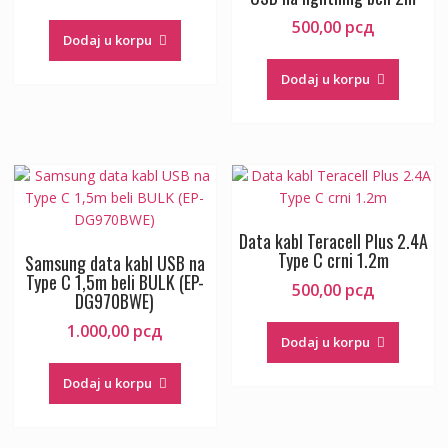
500,00
рсд
Dodaj u korpu
Dodaj u korpu
Data kabl Teracell Plus 2.4A
Type C crni 1.2m
Samsung data kabl USB na
Type C 1,5m beli BULK (EP-
500,00
рсд
DG970BWE)
1.000,00
рсд
Dodaj u korpu
Dodaj u korpu