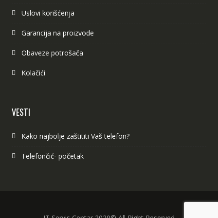
Uslovi korišćenja
Garancija na proizvode
Obaveze potrošača
Kolačići
VESTI
Kako najbolje zaštititi Vaš telefon?
Telefončić- početak
IT Servis Centar 2020© All Right Reserved