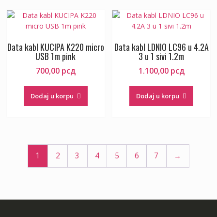
Data kabl KUCIPA K220 micro
Data kabl LDNIO LC96 u 4.2A
USB 1m pink
3 u 1 sivi 1.2m
700,00
рсд
1.100,00
рсд
Dodaj u korpu
Dodaj u korpu
1
2
3
4
5
6
7
→