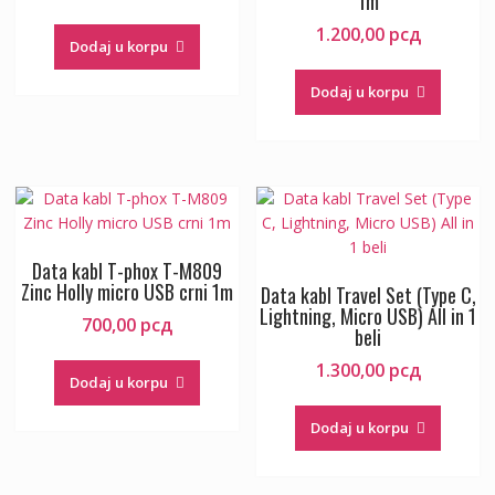
1m
1.200,00
рсд
Dodaj u korpu
Dodaj u korpu
Data kabl T-phox T-M809
Zinc Holly micro USB crni 1m
Data kabl Travel Set (Type C,
Lightning, Micro USB) All in 1
700,00
рсд
beli
1.300,00
рсд
Dodaj u korpu
Dodaj u korpu