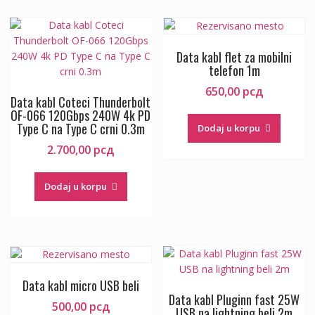
Data kabl flet za mobilni
telefon 1m
650,00
рсд
Data kabl Coteci Thunderbolt
OF-066 120Gbps 240W 4k PD
Type C na Type C crni 0.3m
Dodaj u korpu
2.700,00
рсд
Dodaj u korpu
Data kabl micro USB beli
Data kabl Pluginn fast 25W
500,00
рсд
USB na lightning beli 2m