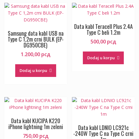
Data kabl Teracell Plus 2.4A
Type C beli 1.2m
Samsung data kabl USB na
Type C 1,2m crni BULK (EP-
500,00
рсд
DG950CBE)
1.200,00
рсд
Dodaj u korpu
Dodaj u korpu
Data kabl KUCIPA K220
iPhone lightning 1m zeleni
Data kabl LDNIO LC921c
-240W Type C na Type C crni
750,00
рсд