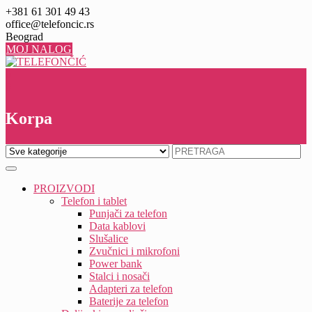
Skip
+381 61 301 49 43
to
office@telefoncic.rs
content
Beograd
MOJ NALOG
0
0
Korpa
PROIZVODI
Telefon i tablet
Punjači za telefon
Data kablovi
Slušalice
Zvučnici i mikrofoni
Power bank
Stalci i nosači
Adapteri za telefon
Baterije za telefon