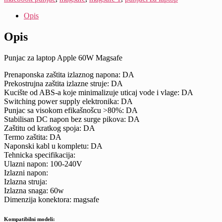
Opis
Opis
Punjac za laptop Apple 60W Magsafe
Prenaponska zaštita izlaznog napona: DA
Prekostrujna zaštita izlazne struje: DA
Kucište od ABS-a koje minimalizuje uticaj vode i vlage: DA
Switching power supply elektronika: DA
Punjac sa visokom efikašnošcu >80%: DA
Stabilisan DC napon bez surge pikova: DA
Zaštitu od kratkog spoja: DA
Termo zaštita: DA
Naponski kabl u kompletu: DA
Tehnicka specifikacija:
Ulazni napon: 100-240V
Izlazni napon:
Izlazna struja:
Izlazna snaga: 60w
Dimenzija konektora: magsafe
Kompatibilni modeli: