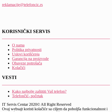
reklamacije@telefoncic.rs
KORISNIČKI SERVIS
O nama
Politika privatnosti
Uslovi korišćenja
Garancija na proizvode
Obaveze potrošača
Kolačići
VESTI
Kako najbolje zaštititi Vaš telefon?
Telefončić- početak
IT Servis Centar 2020© All Right Reserved
Ovaj websajt koristi kolačiće sa ciljem da poboljša funkcionalnost i