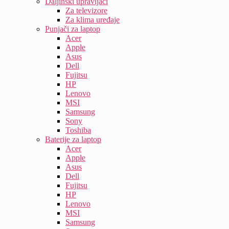
Daljinski upravljači
Za televizore
Za klima uređaje
Punjači za laptop
Acer
Apple
Asus
Dell
Fujitsu
HP
Lenovo
MSI
Samsung
Sony
Toshiba
Baterije za laptop
Acer
Apple
Asus
Dell
Fujitsu
HP
Lenovo
MSI
Samsung