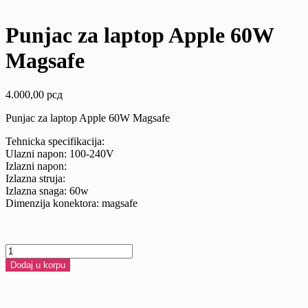
Punjac za laptop Apple 60W
Magsafe
4.000,00
рсд
Punjac za laptop Apple 60W Magsafe
Tehnicka specifikacija:
Ulazni napon: 100-240V
Izlazni napon:
Izlazna struja:
Izlazna snaga: 60w
Dimenzija konektora: magsafe
Punjac
za
Dodaj u korpu
laptop
Apple
60W