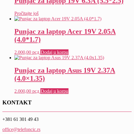
Punjac za laptop 19V 6.3A (5.5*2.5)
Pročitajte još
Punjac za laptop Acer 19V 2.05A
(4.0*1.7)
2.000,00
рсд
Dodaj u korpu
Punjac za laptop Asus 19V 2.37A
(4.0×1.35)
2.000,00
рсд
Dodaj u korpu
KONTAKT
+381 61 301 49 43
office@telefoncic.rs