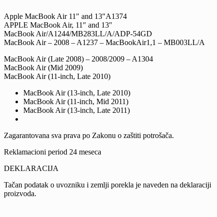
Apple MacBook Air 11″ and 13″A1374
APPLE MacBook Air, 11″ and 13″
MacBook Air/A1244/MB283LL/A/ADP-54GD
MacBook Air – 2008 – A1237 – MacBookAir1,1 – MB003LL/A
MacBook Air (Late 2008) – 2008/2009 – A1304
MacBook Air (Mid 2009)
MacBook Air (11-inch, Late 2010)
MacBook Air (13-inch, Late 2010)
MacBook Air (11-inch, Mid 2011)
MacBook Air (13-inch, Late 2011)
Zagarantovana sva prava po Zakonu o zaštiti potrošača.
Reklamacioni period 24 meseca
DEKLARACIJA
Tačan podatak o uvozniku i zemlji porekla je naveden na deklaraciji
proizvoda.