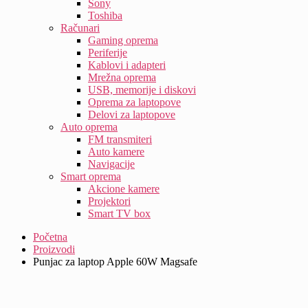
Sony
Toshiba
Računari
Gaming oprema
Periferije
Kablovi i adapteri
Mrežna oprema
USB, memorije i diskovi
Oprema za laptopove
Delovi za laptopove
Auto oprema
FM transmiteri
Auto kamere
Navigacije
Smart oprema
Akcione kamere
Projektori
Smart TV box
Početna
Proizvodi
Punjac za laptop Apple 60W Magsafe