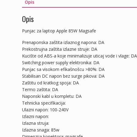
Opis
Opis
Punjac za laptop Apple 85W Magsafe
Prenaponska zaštita izlaznog napona: DA
Prekostrujna zaštita izlazne struje: DA
Kucište od ABS-a koje minimalizuje uticaj vode i vlage: DA
Switching power supply elektronika: DA
Punjac sa visokom efikašnošcu >80%: DA
Stabilisan DC napon bez surge pikova: DA
Zaštitu od kratkog spoja: DA
Termo zaštita: DA
Naponski kabl u kompletu: DA
Tehnicka specifikacija:
Ulazni napon: 100-240V
Izlazni napon:
Izlazna struja:
Izlazna snaga: 85w
Dimenzija konektora: magsafe