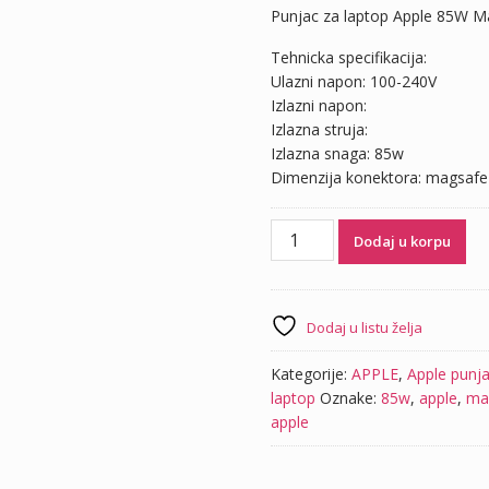
Punjac za laptop Apple 85W M
Tehnicka specifikacija:
Ulazni napon: 100-240V
Izlazni napon:
Izlazna struja:
Izlazna snaga: 85w
Dimenzija konektora: magsafe
Punjac
Dodaj u korpu
za
laptop
Apple
85W
Dodaj u listu želja
Magsafe
količina
Kategorije:
APPLE
,
Apple punja
laptop
Oznake:
85w
,
apple
,
ma
apple