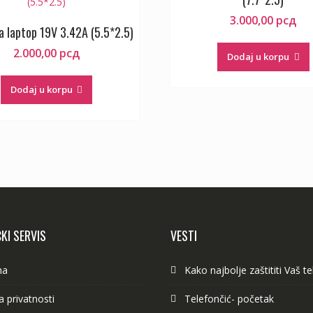
3.000,00
рсд
a laptop 19V 3.42A (5.5*2.5)
2.000,00
рсд
Dodaj u korpu
Dodaj u korpu
KI SERVIS
VESTI
ma
Kako najbolje zaštititi Vaš t
ka privatnosti
Telefončić- početak