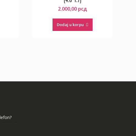
2.000,00
рсд
Dodaj u korpu
elefon?