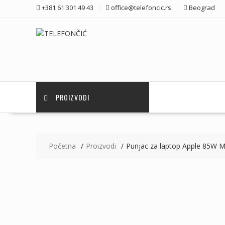
Skip
+381 61 301 49 43
office@telefoncic.rs
Beograd
to
content
PROIZVODI
Početna
Proizvodi
Punjac za laptop Apple 85W 