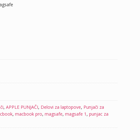
agsafe
či
,
APPLE PUNJAČI
,
Delovi za laptopove
,
Punjači za
cbook
,
macbook pro
,
magsafe
,
magsafe 1
,
punjac za