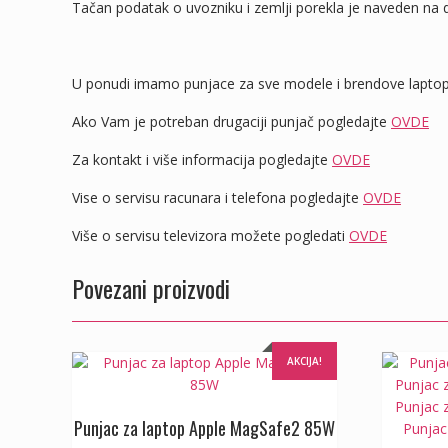
Tačan podatak o uvozniku i zemlji porekla je naveden na d
U ponudi imamo punjace za sve modele i brendove laptopo
Ako Vam je potreban drugaciji punjač pogledajte
OVDE
Za kontakt i više informacija pogledajte
OVDE
Vise o servisu racunara i telefona pogledajte
OVDE
Više o servisu televizora možete pogledati
OVDE
Povezani proizvodi
AKCIJA!
Punjac za laptop Apple MagSafe2 85W