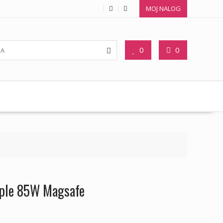
MOJ NALOG
0
0
pple 85W Magsafe