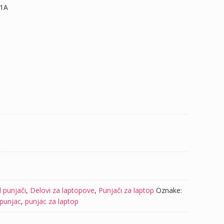
31A
l punjači
,
Delovi za laptopove
,
Punjači za laptop
Oznake:
 punjac
,
punjac za laptop