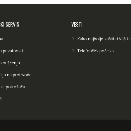
KI SERVIS
VESTI
ma
Kako najbolje zaštititi Vaš t
ka privatnosti
Telefončić- početak
 korišćenja
ija na proizvode
ze potrošača
ći