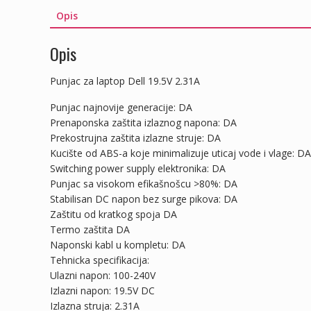
Opis
Opis
Punjac za laptop Dell 19.5V 2.31A
Punjac najnovije generacije: DA
Prenaponska zaštita izlaznog napona: DA
Prekostrujna zaštita izlazne struje: DA
Kucište od ABS-a koje minimalizuje uticaj vode i vlage: DA
Switching power supply elektronika: DA
Punjac sa visokom efikašnošcu >80%: DA
Stabilisan DC napon bez surge pikova: DA
Zaštitu od kratkog spoja DA
Termo zaštita DA
Naponski kabl u kompletu: DA
Tehnicka specifikacija:
Ulazni napon: 100-240V
Izlazni napon: 19.5V DC
Izlazna struja: 2.31A