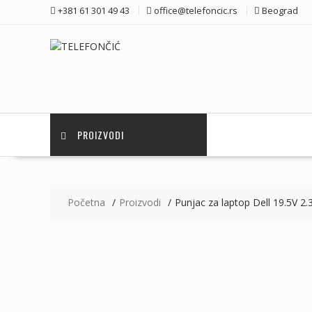
Skip
+381 61 301 49 43
office@telefoncic.rs
Beograd
to
content
PROIZVODI
Početna
Proizvodi
Punjac za laptop Dell 19.5V 2.