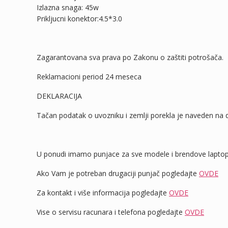
Izlazna snaga: 45w
Prikljucni konektor:4.5*3.0
Zagarantovana sva prava po Zakonu o zaštiti potrošača.
Reklamacioni period 24 meseca
DEKLARACIJA
Tačan podatak o uvozniku i zemlji porekla je naveden na d
U ponudi imamo punjace za sve modele i brendove laptopo
Ako Vam je potreban drugaciji punjač pogledajte
OVDE
Za kontakt i više informacija pogledajte
OVDE
Vise o servisu racunara i telefona pogledajte
OVDE