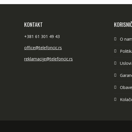
KONTAKT
KORISNIČ
+381 61 301 49 43
O na
office@telefoncic.rs
Politi
reklamacije@telefoncic.rs
Uslovi
Garanc
Obave
Kolači