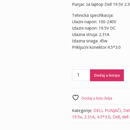
Punjac za laptop Dell 19.5V 2.
Tehnicka specifikacija:
Ulazni napon: 100-240V
Izlazni napon: 19.5V DC
Izlazna struja: 2.31A
Izlazna snaga: 45w
Prikljucni konektor:4.5*3.0
Punjac
Dodaj u korpu
za
laptop
Dell
19.5V
Dodaj u listu želja
2.31A
(4.5*3.0)
Kategorije:
DELL PUNJAČI
,
Del
količina
19.5v
,
2.31A
,
4.5*3.0
,
Dell
,
dell