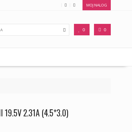
MOJ NALOG
0
0
ll 19.5V 2.31A (4.5*3.0)