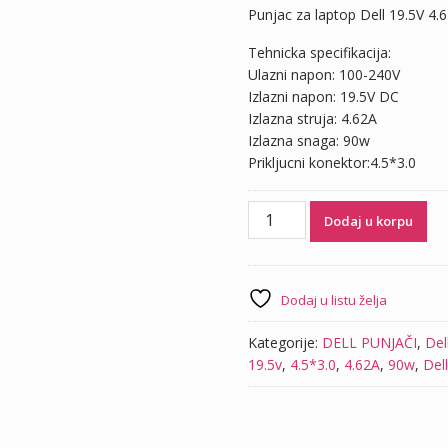
Punjac za laptop Dell 19.5V 4.
Tehnicka specifikacija:
Ulazni napon: 100-240V
Izlazni napon: 19.5V DC
Izlazna struja: 4.62A
Izlazna snaga: 90w
Prikljucni konektor:4.5*3.0
Punjač
Dodaj u korpu
za
laptop
Dell
19.5V
Dodaj u listu želja
4.62A
(4.5*3.0)
Kategorije:
DELL PUNJAČI
,
Del
90W
19.5v
,
4.5*3.0
,
4.62A
,
90w
,
Dell
količina