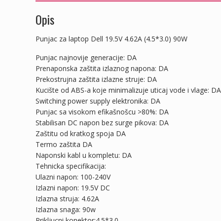
Opis
Punjac za laptop Dell 19.5V 4.62A (4.5*3.0) 90W
Punjac najnovije generacije: DA
Prenaponska zaštita izlaznog napona: DA
Prekostrujna zaštita izlazne struje: DA
Kucište od ABS-a koje minimalizuje uticaj vode i vlage: DA
Switching power supply elektronika: DA
Punjac sa visokom efikašnošcu >80%: DA
Stabilisan DC napon bez surge pikova: DA
Zaštitu od kratkog spoja DA
Termo zaštita DA
Naponski kabl u kompletu: DA
Tehnicka specifikacija:
Ulazni napon: 100-240V
Izlazni napon: 19.5V DC
Izlazna struja: 4.62A
Izlazna snaga: 90w
Prikljucni konektor:4.5*3.0