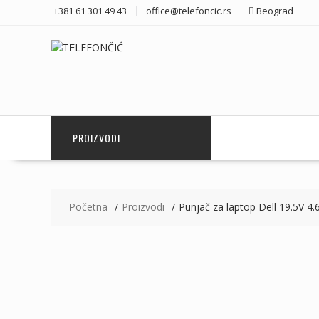
Skip
+381 61 301 49 43
office@telefoncic.rs
Beograd
to
content
PROIZVODI
Početna
Proizvodi
Punjač za laptop Dell 19.5V 4.