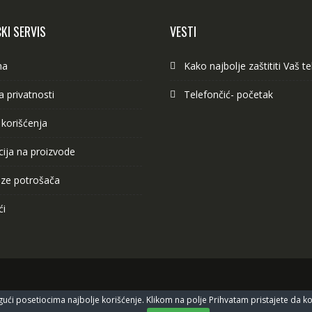
KI SERVIS
VESTI
ma
Kako najbolje zaštititi Vaš t
ka privatnosti
Telefončić- početak
 korišćenja
ija na proizvode
ze potrošača
ći
ući posetiocima najbolje korišćenje. Klikom na polje Prihvatam pristajete da kori