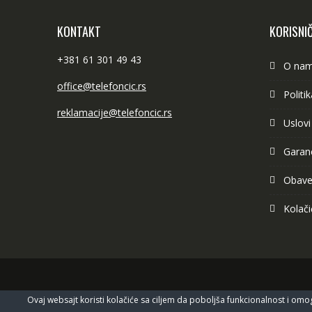
KONTAKT
KORISNIČ
+381 61 301 49 43
O na
office@telefoncic.rs
Politi
reklamacije@telefoncic.rs
Uslovi
Garanc
Obave
Kolači
Ovaj websajt koristi kolačiće sa ciljem da poboljša funkcionalnost i omog