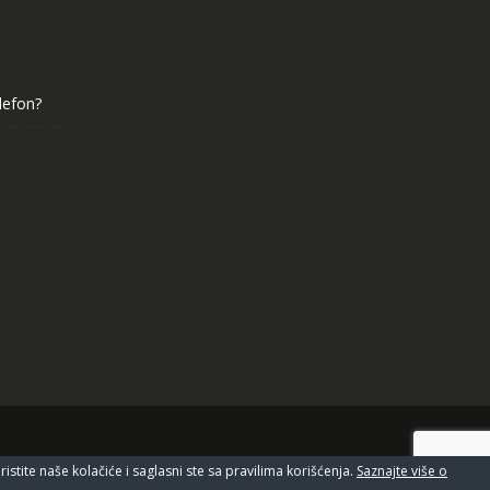
elefon?
IT Servis Centar 2020© All Right Reserved
stite naše kolačiće i saglasni ste sa pravilima korišćenja.
Saznajte više o