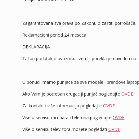
Zagarantovana sva prava po Zakonu o zaštiti potrošača.
Reklamacioni period 24 meseca
DEKLARACIJA
Tačan podatak o uvozniku i zemlji porekla je naveden na d
U ponudi imamo punjace za sve modele i brendove laptopo
Ako Vam je potreban drugaciji punjač pogledajte
OVDE
Za kontakt i više informacija pogledajte
OVDE
Vise o servisu racunara i telefona pogledajte
OVDE
Više o servisu televizora možete pogledati
OVDE