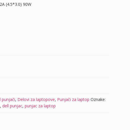
62A (4.5*3.0) 90W
l punjači
,
Delovi za laptopove
,
Punjači za laptop
Oznake:
,
dell punjac
,
punjac za laptop