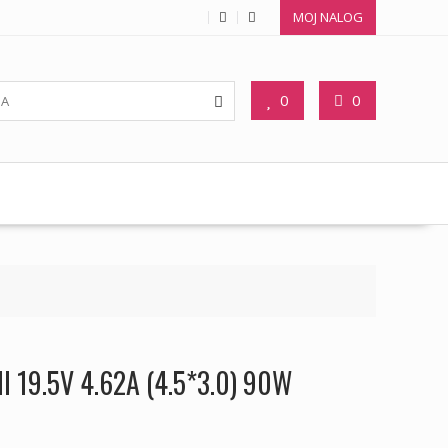
MOJ NALOG
0
0
ll 19.5V 4.62A (4.5*3.0) 90W