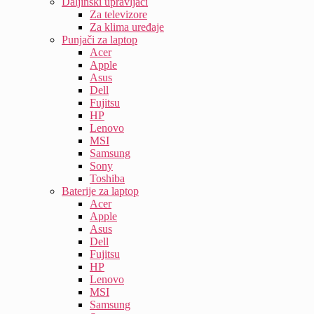
Daljinski upravljači
Za televizore
Za klima uređaje
Punjači za laptop
Acer
Apple
Asus
Dell
Fujitsu
HP
Lenovo
MSI
Samsung
Sony
Toshiba
Baterije za laptop
Acer
Apple
Asus
Dell
Fujitsu
HP
Lenovo
MSI
Samsung