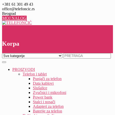
Skip
+381 61 301 49 43
to
office@telefoncic.rs
content
Beograd
MOJ NALOG
0
0
Korpa
PROIZVODI
Telefon i tablet
Punjači za telefon
Data kablovi
Slušalice
Zvučnici i mikrofoni
Power bank
Stalci i nosači
Adapteri za telefon
Baterije za telefon