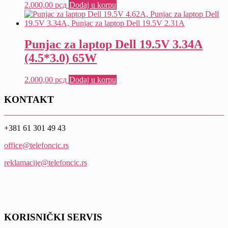
2.000,00
рсд
Dodaj u korpu
Punjac za laptop Dell 19.5V 3.34A
(4.5*3.0) 65W
2.000,00
рсд
Dodaj u korpu
KONTAKT
+381 61 301 49 43
office@telefoncic.rs
reklamacije@telefoncic.rs
KORISNIČKI SERVIS