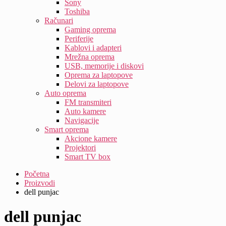
Sony
Toshiba
Računari
Gaming oprema
Periferije
Kablovi i adapteri
Mrežna oprema
USB, memorije i diskovi
Oprema za laptopove
Delovi za laptopove
Auto oprema
FM transmiteri
Auto kamere
Navigacije
Smart oprema
Akcione kamere
Projektori
Smart TV box
Početna
Proizvodi
dell punjac
dell punjac